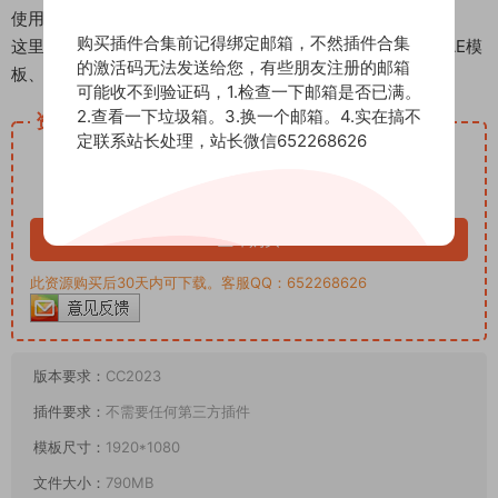
使用辅助：视频教程
购买插件合集前记得绑定邮箱，不然插件合集
这里是后期屋资源站，欢迎您来后期屋下载影视后期资源（AE模
的激活码无法发送给您，有些朋友注册的邮箱
板、PR模板、音视频频素材各种插件等）
可能收不到验证码，1.检查一下邮箱是否已满。
2.查看一下垃圾箱。3.换一个邮箱。4.实在搞不
资源下载
定联系站长处理，站长微信652268626
12.99
下载价格
积分
VIP免费
立即购买
此资源购买后30天内可下载。客服QQ：652268626
版本要求：
CC2023
插件要求：
不需要任何第三方插件
模板尺寸：
1920*1080
文件大小：
790MB