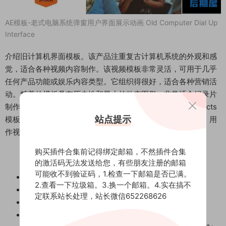
AE模板-老式电脑系统弹窗用户界面展示动画 Old Computer Dial Up
Interface
介绍旧计算机界面模板。该产品注重复古计算机系统的外观和感
觉，适合各种视频内容制作。该视频模板非常灵活，可用于几乎
任何产品功能或娱乐内容类型。它组织得很好，适合各种营销活
动。精美的模板具有历史性和最小的动态图形，非常适合纪录片
制作，并具有令人惊叹的 4K 质量。旧计算机界面 After Effects
站点提示
模板易于自定义。非常适合与观众互动、宣传您的品牌内容、用
作视频网站频道开场或作为企业内容视频制作的一部分。
购买插件合集前记得绑定邮箱，不然插件合集
的激活码无法发送给您，有些朋友注册的邮箱
可能收不到验证码，1.检查一下邮箱是否已满。
适用软件：AE CC 或更高版本
2.查看一下垃圾箱。3.换一个邮箱。4.实在搞不
分辨率：3840*2160 4K
定联系站长处理，站长微信652268626
需要插件：无需外置插件
模板格式：aep 原版工程