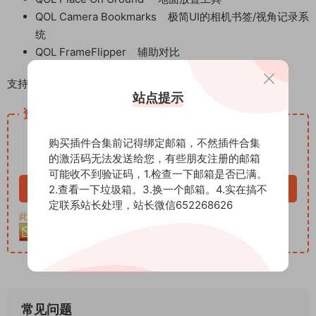
QOL Camera Bookmarks 极简UI的相机书签/视角记录系
统
QOL FrameFlipper 辅助对比
支持软件版本 Blender 5.0 – 5.1
站点提示
资源下载
12
下载价格
积分
购买插件合集前记得绑定邮箱，不然插件合集
的激活码无法发送给您，有些朋友注册的邮箱
VIP免费
可能收不到验证码，1.检查一下邮箱是否已满。
立即购买
2.查看一下垃圾箱。3.换一个邮箱。4.实在搞不
定联系站长处理，站长微信652268626
此资源购买后30天内可下载。客服QQ：652268626
常见问题