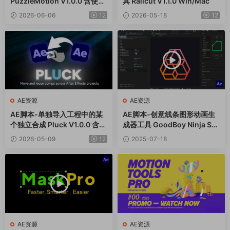
PuzzleMotion V1.0.0 含使用
具 Railcut V1.1.0 Win/Mac
教程
2026-06-06
12
2026-05-18
12
AE资源
AE资源
AE脚本-单独导入工程中的某
AE脚本-创意线条图形动画生
个独立合成 Pluck V1.0.0 含使
成器工具 GoodBoy Ninja Sh
用教程
pr V1.51++使用教程
2026-05-09
12
2025-07-18
AE资源
AE资源