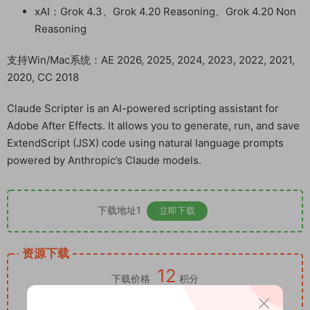
xAI：Grok 4.3、Grok 4.20 Reasoning、Grok 4.20 Non
Reasoning
支持Win/Mac系统：AE 2026, 2025, 2024, 2023, 2022, 2021,
2020, CC 2018
Claude Scripter is an AI-powered scripting assistant for
Adobe After Effects. It allows you to generate, run, and save
ExtendScript (JSX) code using natural language prompts
powered by Anthropic’s Claude models.
下载地址1
立即下载
资源下载
12
下载价格
积分
VIP免费