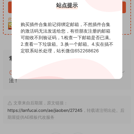
站点提示
立即购买
此资源购买后30天内可下载。客服QQ：652268626
购买插件合集前记得绑定邮箱，不然插件合集
的激活码无法发送给您，有些朋友注册的邮箱
可能收不到验证码，1.检查一下邮箱是否已满。
2.查看一下垃圾箱。3.换一个邮箱。4.实在搞不
定联系站长处理，站长微信652268626
常见问题
blender怎么安装插件？blender插件安装通用方
法！
文章来自后期屋，原文链接：
https://lanfucai.com/ae/jiaoben/27245
，转载请注明出处。后
期屋提供AE模板代改服务