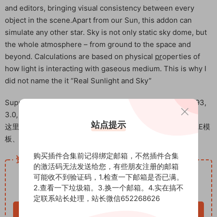
and editors, bringing visual consistency between every
object in the scene.Apart from our Sun, this addon can
simulate any other star. Sky is not only static sky dome, but
the whole atmosphere – from ground to the space and
beyond. Calculations are based on physical
pr
operties of
how light is interacting with gaseous medium. This is why I
did not name the it “Real Sunlight and Sky”
Supports Blender 2.8, 2.81, 2.82, 2.83, 2.9, 2.91, 2.92, 2.93,
3.0, 3.1, 3.2, 3.3, 3.4, 3.5
站点提示
这里是后期屋资源站，欢迎您来后期屋下载影视后期资源（AE模
板、PR模板、音视频频素材各种插件等）
购买插件合集前记得绑定邮箱，不然插件合集
资源下载
的激活码无法发送给您，有些朋友注册的邮箱
12
可能收不到验证码，1.检查一下邮箱是否已满。
下载价格
积分
2.查看一下垃圾箱。3.换一个邮箱。4.实在搞不
VIP免费
定联系站长处理，站长微信652268626
立即购买