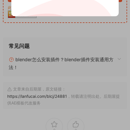
此资源购买后30天内可下载。客服QQ：652268626
常见问题
blender怎么安装插件？blender插件安装通用方
法！
文章来自后期屋，原文链接：
https://lanfucai.com/blcj/24881
，转载请注明出处。后期屋提
供AE模板代改服务