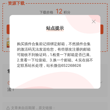
资源下载
12
下载价格
积分
VIP免费
站点提示
立即购买
此资源购买后30天内可下载。客服QQ：652268626
购买插件合集前记得绑定邮箱，不然插件合集
的激活码无法发送给您，有些朋友注册的邮箱
可能收不到验证码，1.检查一下邮箱是否已满。
2.查看一下垃圾箱。3.换一个邮箱。4.实在搞不
定联系站长处理，站长微信652268626
常见问题
blender怎么安装插件？blender插件安装通用方
法！
文章来自后期屋，原文链接：