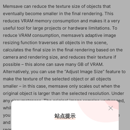
Memsave can reduce the texture size of objects that
eventually become smaller in the final rendering. This
reduces VRAM memory consumption and makes it a very
useful tool for large projects or hardware limitations. To
reduce VRAM consumption, memsave’s adaptive image
resizing function traverses all objects in the scene,
calculates the final size in the final rendering based on the
camera and rendering size, and reduces their texture if
possible – this alone can save many GB of VRAM.
Alternatively, you can use the “Adjust Image Size” feature to
make the texture of the selected object or all objects
smaller – in this case, memsave only scales out when the
original object is larger than the selected resolution. Under
any circumstances. The original image remains unchanged,
while the reduced version is saved in the cache folder. If
you open a scene that has been reduced using memsave
站点提示
and you have installed memsave, it will automatically
regenerate the cache. Restoring to the original file is a