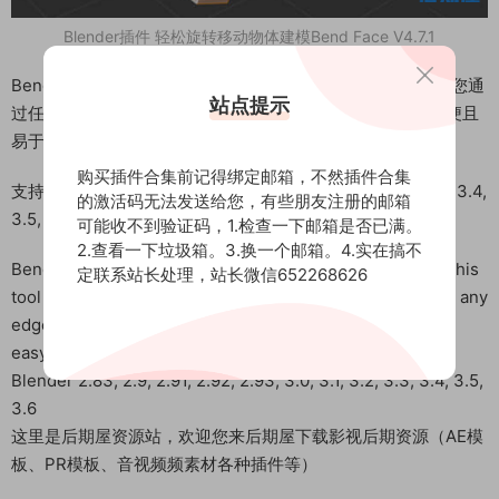
Blender插件 轻松旋转移动物体建模Bend Face V4.7.1
Bend Face是一个简单的
旋转
/移动
模型
的工具。此工具允许您通
站点提示
过任何边旋转或移动选定的面，甚至使用面法线。它非常方便且
易于使用。
购买插件合集前记得绑定邮箱，不然插件合集
支持 Blender 2.83, 2.9, 2.91, 2.92, 2.93, 3.0, 3.1, 3.2, 3.3, 3.4,
的激活码无法发送给您，有些朋友注册的邮箱
3.5, 3.6
可能收不到验证码，1.检查一下邮箱是否已满。
2.查看一下垃圾箱。3.换一个邮箱。4.实在搞不
Bend Face is a simple tool for rotating/moving models. This
定联系站长处理，站长微信652268626
tool allows you to rotate or move selected faces through any
edge, even using face normals. It is very convenient and
easy to use.
Blender 2.83, 2.9, 2.91, 2.92, 2.93, 3.0, 3.1, 3.2, 3.3, 3.4, 3.5,
3.6
这里是后期屋资源站，欢迎您来后期屋下载影视后期资源（AE模
板、PR模板、音视频频素材各种插件等）