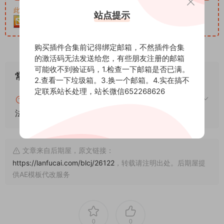
此资源购买后30天内可下载。客服QQ：652268626
站点提示
购买插件合集前记得绑定邮箱，不然插件合集
的激活码无法发送给您，有些朋友注册的邮箱
可能收不到验证码，1.检查一下邮箱是否已满。
常见问题
2.查看一下垃圾箱。3.换一个邮箱。4.实在搞不
定联系站长处理，站长微信652268626
blender怎么安装插件？blender插件安装通用方
法！
文章来自后期屋，原文链接：
https://lanfucai.com/blcj/26122
，转载请注明出处。后期屋提
供AE模板代改服务
0
0