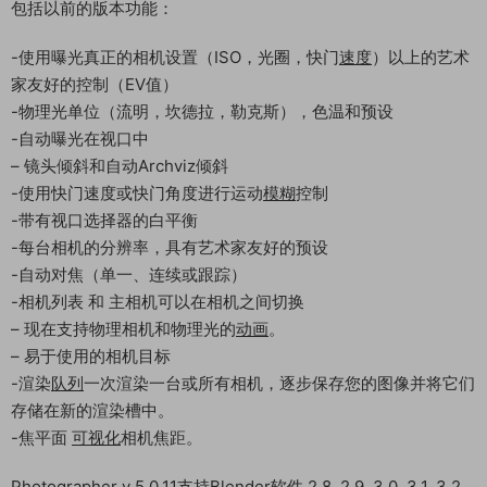
包括以前的版本功能：
-使用曝光真正的相机设置（ISO，光圈，快门
速度
）以上的艺术
家友好的控制（EV值）
-物理光单位（流明，坎德拉，勒克斯），色温和预设
-自动曝光在视口中
– 镜头倾斜和自动Archviz倾斜
-使用快门速度或快门角度进行运动
模糊
控制
-带有视口选择器的白平衡
-每台相机的分辨率，具有艺术家友好的预设
-自动对焦（单一、连续或跟踪）
-相机列表 和 主相机可以在相机之间切换
– 现在支持物理相机和物理光的
动画
。
– 易于使用的相机目标
-渲染
队列
一次渲染一台或所有相机，逐步保存您的图像并将它们
存储在新的渲染槽中。
-焦平面
可视化
相机焦距。
Photographer v 5.0.11支持Blender软件 2.8, 2.9, 3.0, 3.1, 3.2,