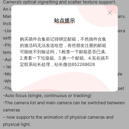
Camera’s optical vignetting and scatter texture support.
An innovative UI, a more streamlined workflow.
Many small quality of life im
pr
ovements and stability repairs.
站点提示
Include previous version features:
-Use artist friendly control (EV value) above the real camera
settings (ISO, aperture, shutter speed) for exposure
购买插件合集前记得绑定邮箱，不然插件合集
-Physical light units (lumens, candela, lux), color
的激活码无法发送给您，有些朋友注册的邮箱
可能收不到验证码，1.检查一下邮箱是否已满。
temperature and preset
2.查看一下垃圾箱。3.换一个邮箱。4.实在搞不
-Auto exposure in Viewport
定联系站长处理，站长微信652268626
– lens tilt and automatic archviz tilt
-Motion fuzzy control using shutter speed or shutter angle
-White balance with viewport selector
-The resolution of each camera has an artist friendly preset
-Auto focus (single, continuous or tracking)
-The camera list and main camera can be switched between
cameras
– now supports the animation of physical cameras and
physical light.