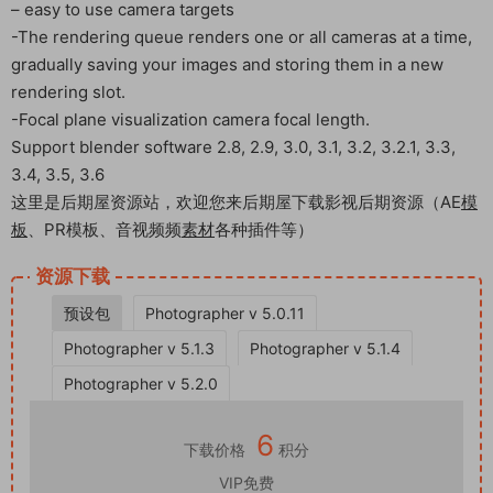
– easy to use camera targets
-The rendering queue renders one or all cameras at a time,
gradually saving your images and storing them in a new
rendering slot.
-Focal plane visualization camera focal length.
Support blender software 2.8, 2.9, 3.0, 3.1, 3.2, 3.2.1, 3.3,
3.4, 3.5, 3.6
这里是后期屋资源站，欢迎您来后期屋下载影视后期资源（AE
模
板
、PR模板、音视频频
素材
各种插件等）
资源下载
预设包
Photographer v 5.0.11
Photographer v 5.1.3
Photographer v 5.1.4
Photographer v 5.2.0
6
下载价格
积分
VIP免费