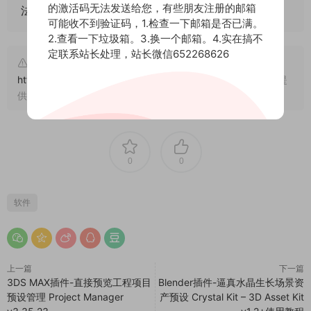
的激活码无法发送给您，有些朋友注册的邮箱
法！
可能收不到验证码，1.检查一下邮箱是否已满。
2.查看一下垃圾箱。3.换一个邮箱。4.实在搞不
定联系站长处理，站长微信652268626
文章来自后期屋，原文链接：
https://lanfucai.com/blcj/26832
，转载请注明出处。后期屋提
供AE模板代改服务
0
0
软件
上一篇
下一篇
3DS MAX插件-直接预览工程项目
Blender插件-逼真水晶生长场景资
预设管理 Project Manager
产预设 Crystal Kit – 3D Asset Kit