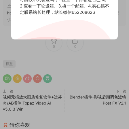
2.查看一下垃圾箱。3.换一个邮箱。4.实在搞不
文章来自后期屋，原文链接：
定联系站长处理，站长微信652268626
https://lanfucai.com/blcj/26924
，转载请注明出处。后期屋提
供AE模板代改服务
0
0
模型
上一篇
下一篇
视频无损放大画质修复软件+达芬
Blender插件-影视后期调色滤镜
奇/AE插件 Topaz Video AI
Post FX V2.1
v5.0.3 Win
猜你喜欢