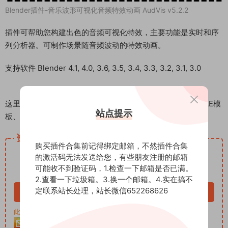
Blender插件-音乐波形可视化音频特效动画 AudVis v5.2.2
插件可帮助您构建出色的音频可视化特效，主要功能是实时和序
列分析器。可制作场景随音频波动的特效动画。
支持软件 Blender 4.1, 4.0, 3.6, 3.5, 3.4, 3.3, 3.2, 3.1, 3.0
这里是后期屋资源站，欢迎您来后期屋下载影视后期资源（AE模
站点提示
板、PR模板、音视频频素材各种插件等）
资源下载
购买插件合集前记得绑定邮箱，不然插件合集
12
的激活码无法发送给您，有些朋友注册的邮箱
下载价格
积分
可能收不到验证码，1.检查一下邮箱是否已满。
VIP免费
2.查看一下垃圾箱。3.换一个邮箱。4.实在搞不
定联系站长处理，站长微信652268626
立即购买
此资源购买后30天内可下载。客服QQ：652268626