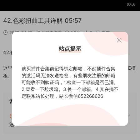
42.色彩扭曲工具详解 05:57
2023-04-18
达芬奇资源
1.24k
0
推广
站点提示
42.色彩扭曲工具详解 05:57介绍
这里是后期屋资源站，欢迎您来后期屋下载影视后期资源（AE模
购买插件合集前记得绑定邮箱，不然插件合集
的激活码无法发送给您，有些朋友注册的邮箱
板、PR模板、音视频频素材各种插件等）
可能收不到验证码，1.检查一下邮箱是否已满。
2.查看一下垃圾箱。3.换一个邮箱。4.实在搞不
定联系站长处理，站长微信652268626
常见问题
blender怎么安装插件？blender插件安装通用方
法！