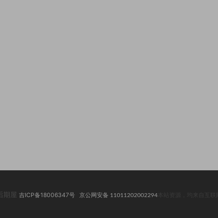
2 后期屋
吉ICP备18006347号
京公网安备 11011202002294
本站资源，均来自互联