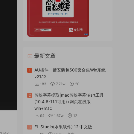
最新文章
AU插件一键安装包500套合集Win系统
1
v21.12
183
7.71w
20
剪映字幕提取|mac剪映字幕转srt工具
2
(10.4.6-11.1可用)+网页在线版
win+mac
94
1.67w
12
FL Studio(水果软件) 12 中文版
3
推广