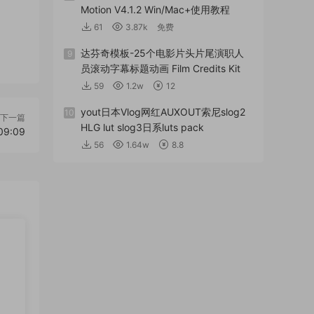
Motion V4.1.2 Win/Mac+使用教程
61
3.87k
免费
达芬奇模板-25个电影片头片尾演职人
9
员滚动字幕标题动画 Film Credits Kit
59
1.2w
12
yout日本Vlog网红AUXOUT索尼slog2
10
下一篇
HLG lut slog3日系luts pack
9:09
56
1.64w
8.8