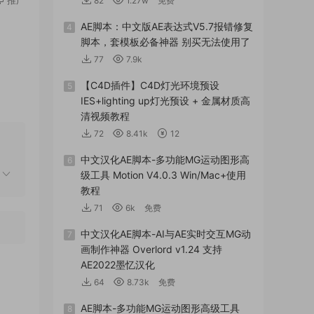
82
1.27w
免费
AE脚本：中文版AE表达式V5.7报错修复
4
脚本，套模板必备神器 别买无法使用了
77
7.9k
【C4D插件】C4D灯光环境预设
5
IES+lighting up灯光预设 + 金属材质高
清视频教程
72
8.41k
12
中文汉化AE脚本-多功能MG运动图形高
6
级工具 Motion V4.0.3 Win/Mac+使用
教程
71
6k
免费
中文汉化AE脚本-AI与AE实时交互MG动
7
画制作神器 Overlord v1.24 支持
AE2022墨忆汉化
64
8.73k
免费
AE脚本-多功能MG运动图形高级工具
8