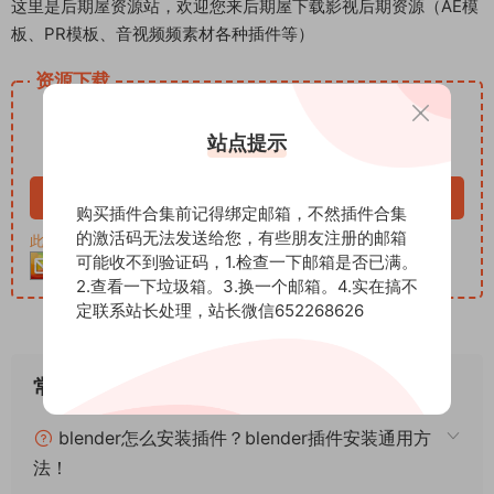
这里是后期屋资源站，欢迎您来后期屋下载影视后期资源（AE模
板、PR模板、音视频频素材各种插件等）
资源下载
12
下载价格
积分
站点提示
VIP免费
立即购买
购买插件合集前记得绑定邮箱，不然插件合集
的激活码无法发送给您，有些朋友注册的邮箱
此资源购买后30天内可下载。客服QQ：652268626
可能收不到验证码，1.检查一下邮箱是否已满。
2.查看一下垃圾箱。3.换一个邮箱。4.实在搞不
定联系站长处理，站长微信652268626
常见问题
blender怎么安装插件？blender插件安装通用方
法！