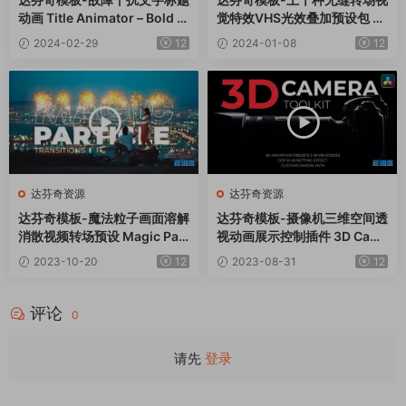
动画 Title Animator – Bold G
觉特效VHS光效叠加预设包 Da
litch
Vinci Resolve FX Presets V
2024-02-29
12
2024-01-08
12
5
达芬奇资源
达芬奇资源
达芬奇模板-魔法粒子画面溶解
达芬奇模板-摄像机三维空间透
消散视频转场预设 Magic Part
视动画展示控制插件 3D Cam
icle Transitions
era Toolkit
2023-10-20
12
2023-08-31
12
评论
0
请先
登录