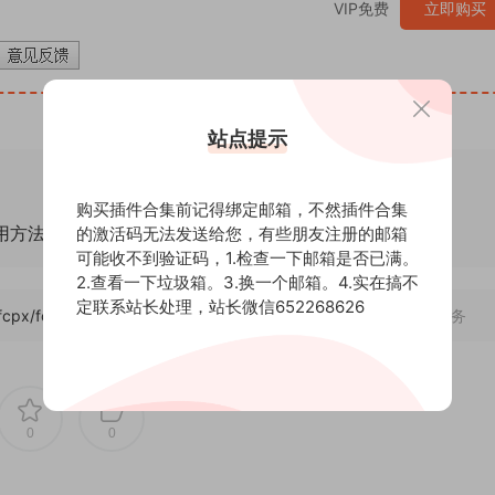
VIP免费
立即购买
站点提示
购买插件合集前记得绑定邮箱，不然插件合集
通用方法！
的激活码无法发送给您，有些朋友注册的邮箱
可能收不到验证码，1.检查一下邮箱是否已满。
2.查看一下垃圾箱。3.换一个邮箱。4.实在搞不
定联系站长处理，站长微信652268626
/fcpx/fcpxbt/24986
，转载请注明出处。后期屋提供AE模板代改服务
0
0