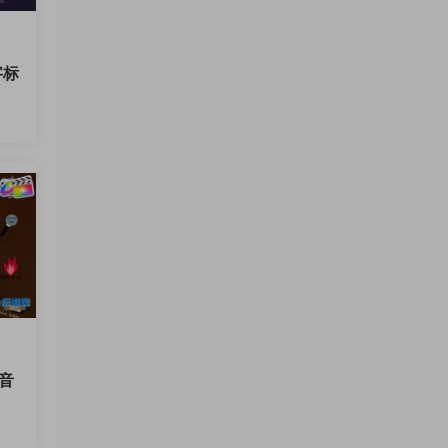
字标
12
尚音
.99