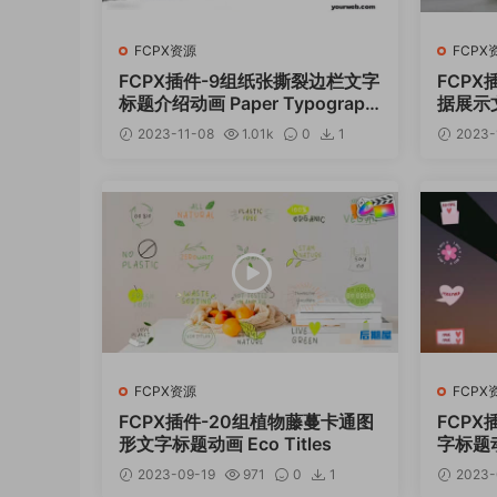
FCPX资源
FCPX
FCPX插件-9组纸张撕裂边栏文字
FCPX
标题介绍动画 Paper Typograph
据展示
y
2023-11-08
1.01k
0
1
2023-
12
FCPX资源
FCPX
FCPX插件-20组植物藤蔓卡通图
FCPX
形文字标题动画 Eco Titles
字标题动画
2023-09-19
971
0
1
2023-
12