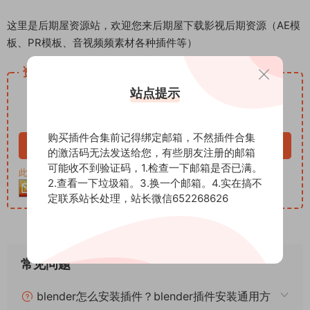
这里是后期屋资源站，欢迎您来后期屋下载影视后期资源（AE模
板、PR模板、音视频频素材各种插件等）
资源下载
12.99
站点提示
下载价格
积分
VIP免费
购买插件合集前记得绑定邮箱，不然插件合集
立即购买
的激活码无法发送给您，有些朋友注册的邮箱
可能收不到验证码，1.检查一下邮箱是否已满。
此资源购买后30天内可下载。客服QQ：652268626
2.查看一下垃圾箱。3.换一个邮箱。4.实在搞不
定联系站长处理，站长微信652268626
常见问题
blender怎么安装插件？blender插件安装通用方