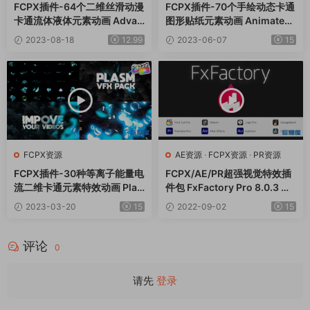
FCPX插件-64个二维丝滑动漫
FCPX插件-70个手绘动态卡通
卡通流体液体元素动画 Advan
图形贴纸元素动画 Animated
ced Liquid Elements
Stickers Pack
2023-08-18
12.99
2023-06-07
15
FCPX资源
AE资源
·
FCPX资源
·
PR资源
FCPX插件-30种等离子能量电
FCPX/AE/PR超强视觉特效插
流二维卡通元素特效动画 Plas
件包 FxFactory Pro 8.0.3 Ma
ma VFX Pack
c全解锁版
2023-03-20
15
2022-09-02
15
评论
0
请先
登录