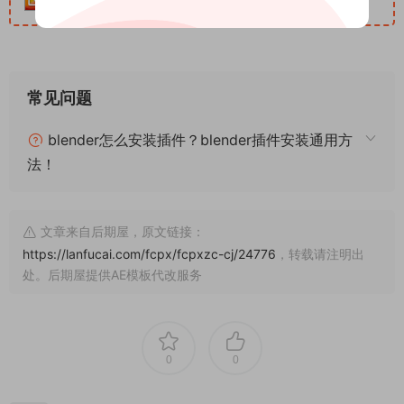
常见问题
blender怎么安装插件？blender插件安装通用方
法！
文章来自后期屋，原文链接：
https://lanfucai.com/fcpx/fcpxzc-cj/24776
，转载请注明出
处。后期屋提供AE模板代改服务
0
0