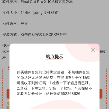
软件要求：Final Cut Pro X 10.6和更高版本
文件大小：144M（.dmg 文件格式）
插件语言：英文
安装方式：双击自动安装到FCPX软件中
使用辅助：带插件使用位置截图+视频教程
这里是后期屋资源站，欢迎您来后期屋下载影视后期资源（AE模
站点提示
板、PR模板、音视频频素材各种插件等）
资源下载
购买插件合集前记得绑定邮箱，不然插件合集
12.99
下载价格
积分
的激活码无法发送给您，有些朋友注册的邮箱
可能收不到验证码，1.检查一下邮箱是否已满。
VIP免费
2.查看一下垃圾箱。3.换一个邮箱。4.实在搞不
定联系站长处理，站长微信652268626
立即购买
此资源购买后30天内可下载。客服QQ：652268626