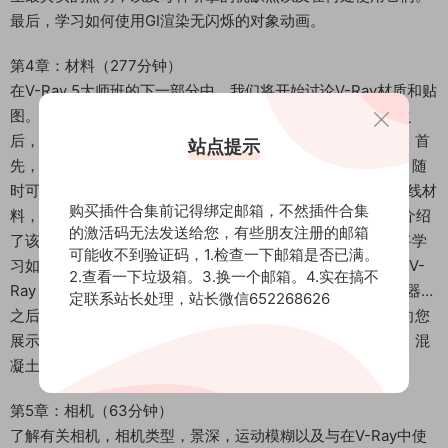
最后，学习如何使用GI渲染无闪烁的对象动画。
第4章：材料（277分钟）
在V-Ray 5大师班的下一部分中，我们将开始讨论V-Ray材质和贴
图。不仅您了解所有特定的V-Ray材料，而且在阅读了本节之
后，还将为着色器开发提供核心的着色基础知识和尖端技术。首
站点提示
先，我们了解新添加的V-Ray资产浏览器，它是一个广泛的，随
时可以使用的V-Ray材质库。然后我们学习了功能强大的V射线材
购买插件合集前记得绑定邮箱，不然插件合集
料，该材料可以创建各种材料，其中有10个专门的深入课程介绍
的激活码无法发送给您，有些朋友注册的邮箱
了该材料。然后我们在V-Ray中发现凹凸和位移贴图。您还将学
可能收不到验证码，1.检查一下邮箱是否已满。
习如何使用FastSSS2材料创建高度逼真的人体皮肤着色器。V-
2.查看一下垃圾箱。3.换一个邮箱。4.实在搞不
Ray Hair Next将详细介绍，它是易于使用但功能强大的着色器…
定联系站长处理，站长微信652268626
之后，我将向您介绍一种新的简化的着色器创建方法，我将向您
展示如何创建一些最日常的着色器，例如塑料，织物，木材，混
凝土，金属等。
第5章：相机（63分钟）
了解有关相机，相机类型，景深，运动模糊以及与在V-Ray中使