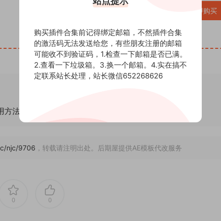
站点提示
立即购买
购买插件合集前记得绑定邮箱，不然插件合集
的激活码无法发送给您，有些朋友注册的邮箱
可能收不到验证码，1.检查一下邮箱是否已满。
2.查看一下垃圾箱。3.换一个邮箱。4.实在搞不
定联系站长处理，站长微信652268626
通用方法！
jc/njc/9706
，转载请注明出处。后期屋提供AE模板代改服务
0
0