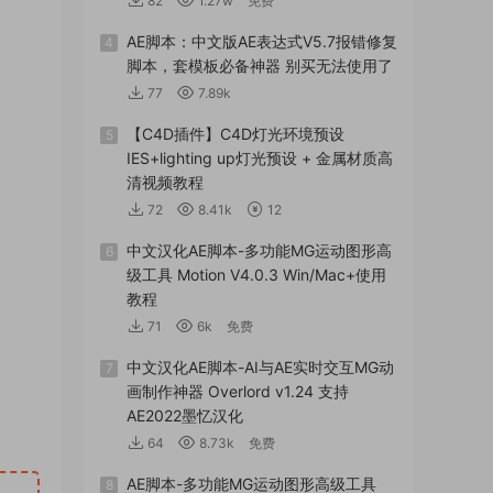
82
1.27w
免费
AE脚本：中文版AE表达式V5.7报错修复
4
脚本，套模板必备神器 别买无法使用了
77
7.89k
【C4D插件】C4D灯光环境预设
5
IES+lighting up灯光预设 + 金属材质高
清视频教程
72
8.41k
12
中文汉化AE脚本-多功能MG运动图形高
6
级工具 Motion V4.0.3 Win/Mac+使用
教程
71
6k
免费
中文汉化AE脚本-AI与AE实时交互MG动
7
画制作神器 Overlord v1.24 支持
AE2022墨忆汉化
64
8.73k
免费
AE脚本-多功能MG运动图形高级工具
8