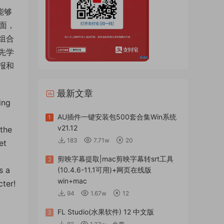
能够
面，
组合
先学
报和
最新文章
ing
AU插件一键安装包500套合集Win系统
1
v21.12
 the
183
7.71w
20
et
剪映字幕提取|mac剪映字幕转srt工具
2
s a
(10.4.6-11.1可用)+网页在线版
win+mac
cter!
94
1.67w
12
FL Studio(水果软件) 12 中文版
3