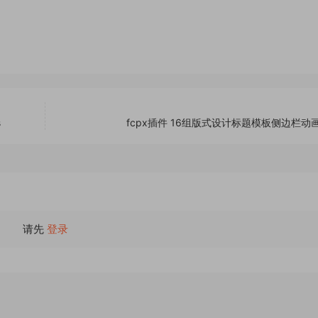
s
fcpx插件 16组版式设计标题模板侧边栏动
请先
登录