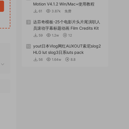
Motion V4.1.2 Win/Mac+使用教程
61
3.87k
免费
达芬奇模板-25个电影片头片尾演职人
9
员滚动字幕标题动画 Film Credits Kit
59
1.2w
12
yout日本Vlog网红AUXOUT索尼slog2
10
HLG lut slog3日系luts pack
56
1.64w
8.8