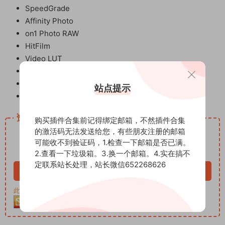
SpeedGrade
Affinity Photo
on1 Photo RAW
HitFilm
Video LUT
LumaFusion
3DLUT Mobile
站点提示
或其支持LUT导入的软件
资源下载
购买插件合集前记得绑定邮箱，不然插件合集
12
的激活码无法发送给您，有些朋友注册的邮箱
下载价格
积分
可能收不到验证码，1.检查一下邮箱是否已满。
VIP免费
2.查看一下垃圾箱。3.换一个邮箱。4.实在搞不
定联系站长处理，站长微信652268626
立即购买
此资源购买后30天内可下载。客服QQ：652268626