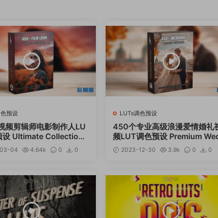
调色预设
LUTs调色预设
个视频剪辑师电影制作人LU
450个专业高级浪漫爱情婚礼
Ultimate Collection
频LUT调色预设 Premium Wed
nematic LUTs
ng LUTs Mega Bundle
03-04
4.64k
0
0
2023-12-30
3.9k
0
0
12