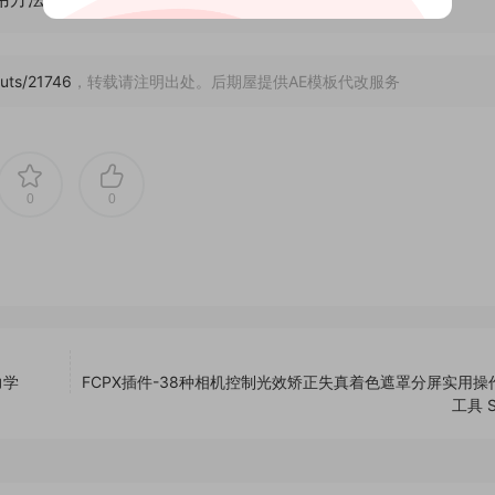
luts/21746
，转载请注明出处。后期屋提供AE模板代改服务
0
0
力学
FCPX插件-38种相机控制光效矫正失真着色遮罩分屏实用操
工具 Se