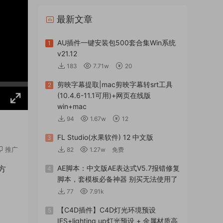
最新文章
AU插件一键安装包500套合集Win系统
1
v21.12
183
7.71w
20
剪映字幕提取|mac剪映字幕转srt工具
2
(10.4.6-11.1可用)+网页在线版
win+mac
94
1.67w
12
FL Studio(水果软件) 12 中文版
3
推广
82
1.27w
免费
方
AE脚本：中文版AE表达式V5.7报错修复
4
脚本，套模板必备神器 别买无法使用了
77
7.91k
【C4D插件】C4D灯光环境预设
5
IES+lighting up灯光预设 + 金属材质高