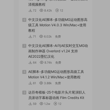
清视频教程
72
8.42k
12
中文汉化AE脚本-多功能MG运动图形高
6
级工具 Motion V4.0.3 Win/Mac+使用
教程
71
6.02k
免费
中文汉化AE脚本-AI与AE实时交互MG动
7
画制作神器 Overlord v1.24 支持
AE2022墨忆汉化
64
8.74k
免费
AE脚本-多功能MG运动图形高级工具
8
Motion V4.1.2 Win/Mac+使用教程
61
3.88k
免费
达芬奇模板-25个电影片头片尾演职人
9
员滚动字幕标题动画 Film Credits Kit
59
1.2w
12