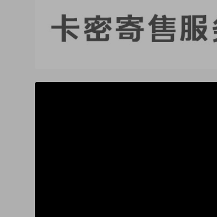
50%
75%
100%