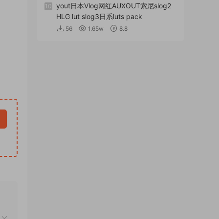
yout日本Vlog网红AUXOUT索尼slog2
10
HLG lut slog3日系luts pack
56
1.65w
8.8