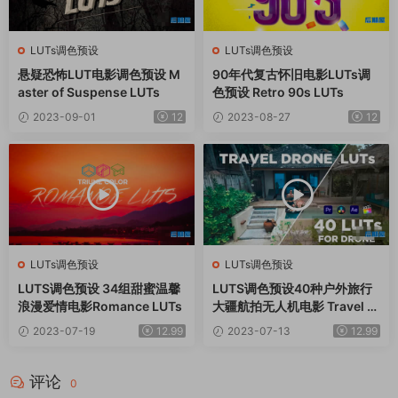
LUTs调色预设
LUTs调色预设
悬疑恐怖LUT电影调色预设 M
90年代复古怀旧电影LUTs调
aster of Suspense LUTs
色预设 Retro 90s LUTs
2023-09-01
12
2023-08-27
12
LUTs调色预设
LUTs调色预设
LUTS调色预设 34组甜蜜温馨
LUTS调色预设40种户外旅行
浪漫爱情电影Romance LUTs
大疆航拍无人机电影 Travel D
rone Luts
2023-07-19
12.99
2023-07-13
12.99
评论
0