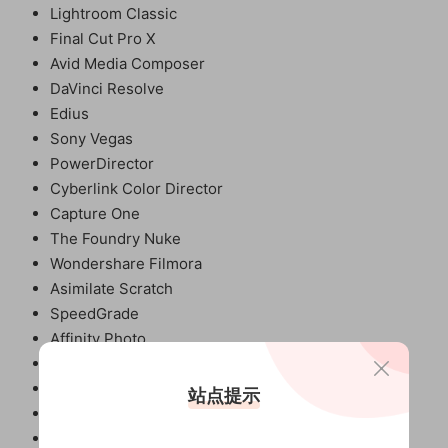
Lightroom Classic
Final Cut Pro X
Avid Media Composer
DaVinci Resolve
Edius
Sony Vegas
PowerDirector
Cyberlink Color Director
Capture One
The Foundry Nuke
Wondershare Filmora
Asimilate Scratch
SpeedGrade
Affinity Photo
on1 Photo RAW
HitFilm
站点提示
Video LUT
LumaFusion