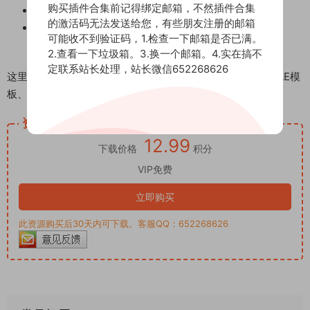
购买插件合集前记得绑定邮箱，不然插件合集
3DLUT Mobile
的激活码无法发送给您，有些朋友注册的邮箱
或其支持LUT导入的软件
可能收不到验证码，1.检查一下邮箱是否已满。
2.查看一下垃圾箱。3.换一个邮箱。4.实在搞不
定联系站长处理，站长微信652268626
这里是后期屋资源站，欢迎您来后期屋下载影视后期资源（AE模
板、PR模板、音视频频素材各种插件等）
资源下载
12.99
下载价格
积分
VIP免费
立即购买
此资源购买后30天内可下载。客服QQ：652268626