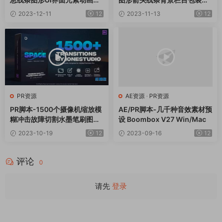
设 V2.5
画预设 Broadcast Themes P
2023-12-11
12
2023-11-13
12
ack
PR资源
AE资源
·
PR资源
PR脚本-1500个摄像机缩放模
AE/PR脚本-几千种音效素材预
糊冲击故障切割水墨笔刷图形
设 Boombox V27 Win/Mac
无缝视频转场预设 Transition
2023-10-19
12
2023-09-16
12
s
评论
0
请先
登录