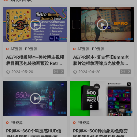
AE资源
·
PR资源
AE资源
·
PR资源
AE/PR模板脚本-美妆博主视频
AE/PR脚本-复古怀旧8mm老
栏目图形包装动画预设 Retro
胶片边框纹理噪点光效叠加效
Beauty Elements Pack
果 ROLLBACK8 Pro
2024-05-20
12
2024-04-20
12
PR资源
PR资源
PR脚本-660个科技感HUD信
PR脚本-500种抽象彩色渐变
息线条图形UI界面元素动画预
图形箭头线条背景栏目包装动