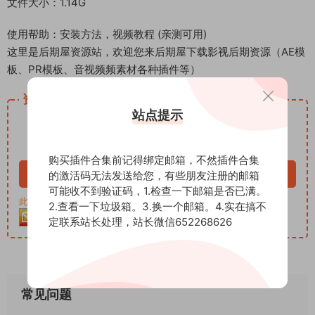
文件大小：1.14G
使用帮助：安装方法，视频教程 (亲测可用)
这里是后期屋资源站，欢迎您来后期屋下载影视后期资源（AE模
板、PR模板、音视频频素材各种插件等）
资源下载
站点提示
12
下载价格
积分
VIP免费
购买插件合集前记得绑定邮箱，不然插件合集
立即购买
的激活码无法发送给您，有些朋友注册的邮箱
可能收不到验证码，1.检查一下邮箱是否已满。
此资源购买后30天内可下载。客服QQ：652268626
2.查看一下垃圾箱。3.换一个邮箱。4.实在搞不
定联系站长处理，站长微信652268626
常见问题