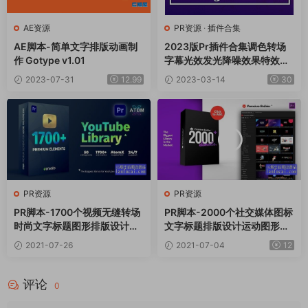
AE资源
PR资源
·
插件合集
AE脚本-简单文字排版动画制
2023版Pr插件合集调色转场
作 Gotype v1.01
字幕光效发光降噪效果特效全
套插件WIN一键安装包v6.9
2023-07-31
12.99
2023-03-14
30
PR资源
PR资源
PR脚本-1700个视频无缝转场
PR脚本-2000个社交媒体图标
时尚文字标题图形排版设计动
文字标题排版设计运动图形转
画预设 V2.1
场背景商务动画 PremiumBuil
2021-07-26
2021-07-04
12
der Motion Pack
评论
0