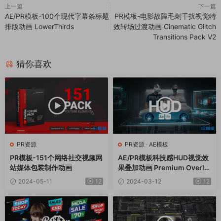
上一篇
下一篇
AE/PR模板-100个现代字幕条标题
PR模板-电影故障毛刺干扰视觉特
排版动画 LowerThirds
效转场过渡动画 Cinematic Glitch
Transitions Pack V2
猜你喜欢
PR资源
PR资源
·
AE模板
PR模板-151个网络社交视频网
AE/PR模板科技感HUD视觉效
站媒体包装制作动画
果叠加动画 Premium Overla
ys HUD
2024-05-11
12
2024-03-12
12