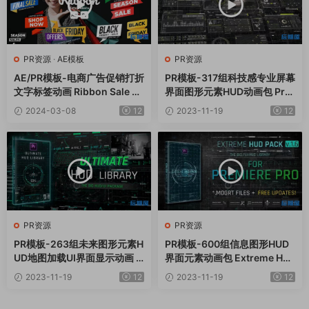
PR资源
·
AE模板
PR资源
AE/PR模板-电商广告促销打折
PR模板-317组科技感专业屏幕
文字标签动画 Ribbon Sale La
界面图形元素HUD动画包 Pro
bels
HUD Elements Pack
2024-03-08
12
2023-11-19
12
PR资源
PR资源
PR模板-263组未来图形元素H
PR模板-600组信息图形HUD
UD地图加载UI界面显示动画 U
界面元素动画包 Extreme HU
ltimate HUD Library
D Pack v1.6
2023-11-19
12
2023-11-19
12