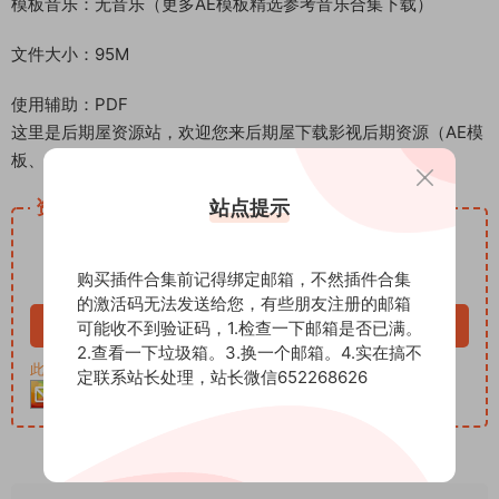
模板音乐：无音乐（更多AE模板精选参考音乐合集下载）
文件大小：95M
使用辅助：PDF
这里是后期屋资源站，欢迎您来后期屋下载影视后期资源（AE模
板、PR模板、音视频频素材各种插件等）
站点提示
资源下载
12.99
下载价格
积分
购买插件合集前记得绑定邮箱，不然插件合集
VIP免费
的激活码无法发送给您，有些朋友注册的邮箱
立即购买
可能收不到验证码，1.检查一下邮箱是否已满。
2.查看一下垃圾箱。3.换一个邮箱。4.实在搞不
此资源购买后30天内可下载。客服QQ：652268626
定联系站长处理，站长微信652268626