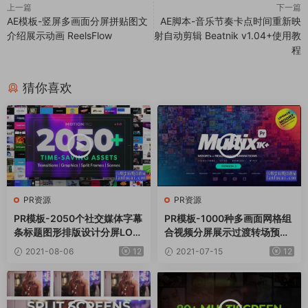
上一篇
下一篇
AE模板-竖屏多画面分屏拼贴图文
AE脚本-音乐节奏卡点时间重新映
介绍展示动画 ReelsFlow
射自动剪辑 Beatnik v1.04+使用教
程
猜你喜欢
PR资源
PR资源
PR模板-2050个社交媒体字幕
PR模板-1000种多画面网格组
条标题图形排版设计分屏LOG
合视频分屏展示过渡转场预设
O背景信息图表特效预设 Moti
动画 Multix
2021-08-06
12
2021-07-15
12
on Pro V2