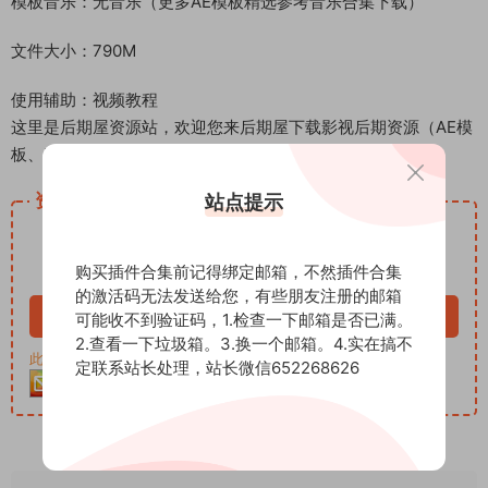
模板音乐：无音乐（更多AE模板精选参考音乐合集下载）
文件大小：790M
使用辅助：视频教程
这里是后期屋资源站，欢迎您来后期屋下载影视后期资源（AE模
板、PR模板、音视频频素材各种插件等）
资源下载
站点提示
12.99
下载价格
积分
购买插件合集前记得绑定邮箱，不然插件合集
VIP免费
的激活码无法发送给您，有些朋友注册的邮箱
立即购买
可能收不到验证码，1.检查一下邮箱是否已满。
2.查看一下垃圾箱。3.换一个邮箱。4.实在搞不
此资源购买后30天内可下载。客服QQ：652268626
定联系站长处理，站长微信652268626