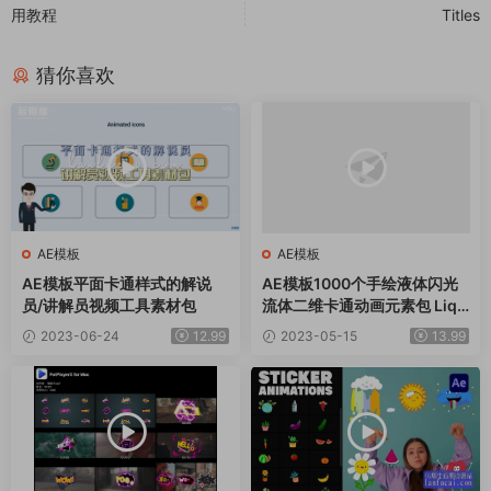
用教程
Titles
猜你喜欢
AE模板
AE模板
AE模板平面卡通样式的解说
AE模板1000个手绘液体闪光
员/讲解员视频工具素材包
流体二维卡通动画元素包 Liqu
id Elements
2023-06-24
12.99
2023-05-15
13.99