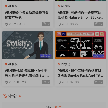
AE模板
AE模板
AE模板9个卡通动漫爆炸特效
AE模板-可爱卡通手绘综艺贴
的文本标题
纸动画 Nature Emoji Sticker
s Animations
2022-08-30
12
2021-08-27
12
AE模板
PR资源
AE模板-MG卡通职业女性主
PR模板-15个二维卡通烟雾M
持人角色解说介绍动画 Stylis
G动画 Smoke Pack And Title
h Presenter Set 2
s
2021-07-23
12
2021-07-08
12
评论
0
请先
登录