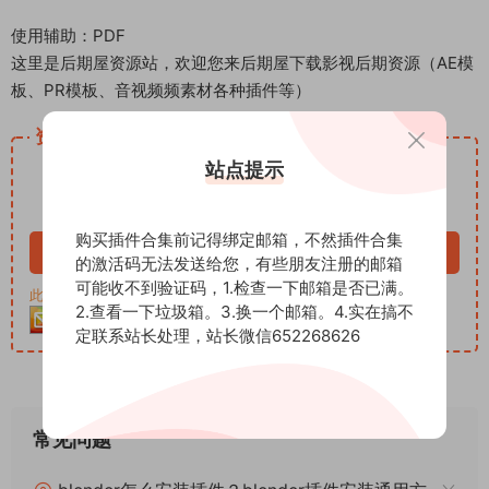
使用辅助：PDF
这里是后期屋资源站，欢迎您来后期屋下载影视后期资源（AE模
板、PR模板、音视频频素材各种插件等）
资源下载
12
站点提示
下载价格
积分
VIP免费
购买插件合集前记得绑定邮箱，不然插件合集
立即购买
的激活码无法发送给您，有些朋友注册的邮箱
可能收不到验证码，1.检查一下邮箱是否已满。
此资源购买后30天内可下载。客服QQ：652268626
2.查看一下垃圾箱。3.换一个邮箱。4.实在搞不
定联系站长处理，站长微信652268626
常见问题