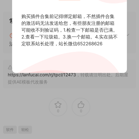
购买插件合集前记得绑定邮箱，不然插件合集
常见问题
的激活码无法发送给您，有些朋友注册的邮箱
可能收不到验证码，1.检查一下邮箱是否已满。
blender怎么安装插件？blender插件安装通用方
2.查看一下垃圾箱。3.换一个邮箱。4.实在搞不
定联系站长处理，站长微信652268626
法！
文章来自后期屋，原文链接：
https://lanfucai.com/rj/tpcl/12473
，转载请注明出处。后期屋
提供AE模板代改服务
0
0
软件
轻松