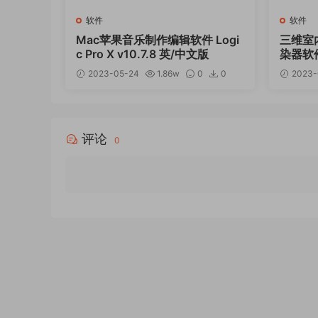
软件
软件
Mac苹果音乐制作编辑软件 Logi
三维室
c Pro X v10.7.8 英/中文版
染器软件
DR Lig
2023-05-24
1.86w
0
0
2023-
2023.
12
评论
0