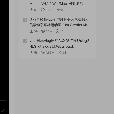
Motion V4.1.2 Win/Mac+使用教程
61
3.87k
免费
达芬奇模板-25个电影片头片尾演职人
9
员滚动字幕标题动画 Film Credits Kit
59
1.2w
12
yout日本Vlog网红AUXOUT索尼slog2
10
HLG lut slog3日系luts pack
56
1.65w
8.8