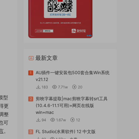
最新文章
AU插件一键安装包500套合集Win系统
1
v21.12
183
7.71w
20
模型
剪映字幕提取|mac剪映字幕转srt工具
2
得更
(10.4.6-11.1可用)+网页在线版
win+mac
调整
94
1.67w
12
也可
言
。
FL Studio(水果软件) 12 中文版
3