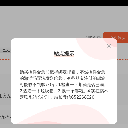
VIP免费
立即购买
站点提示
购买插件合集前记得绑定邮箱，不然插件合集
的激活码无法发送给您，有些朋友注册的邮箱
可能收不到验证码，1.检查一下邮箱是否已满。
2.查看一下垃圾箱。3.换一个邮箱。4.实在搞不
通用方法！
定联系站长处理，站长微信652268626
rj/tx/14824
，转载请注明出处。后期屋提供AE模板代改服务