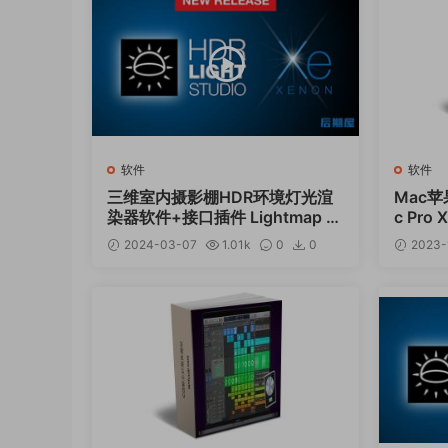
软件
软件
三维室内摄影棚HDR环境灯光渲
Mac苹
染器软件+接口插件 Lightmap H
c Pro
DR Light Studio Xenon V8.2.0.
2024-03-07
1.01k
0
0
2023-
2024.0301 Win
12