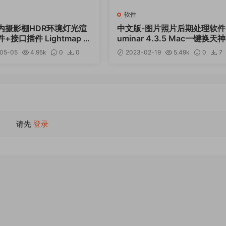
软件
内摄影棚HDR环境灯光渲
中文版-图片照片后期处理软件 
+接口插件 Lightmap H
uminar 4.3.5 Mac一键换天
ht Studio Xenon V8.1.0.
05-05
4.95k
0
0
2023-02-19
5.49k
0
7
0425 Win
12
请先
登录