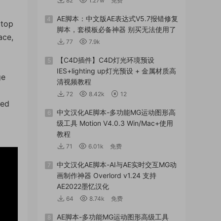
82
1.27w
免费
AE脚本：中文版AE表达式V5.7报错修复
4
 top
脚本，套模板必备神器 别买无法使用了
ace,
77
7.9k
【C4D插件】C4D灯光环境预设
5
IES+lighting up灯光预设 + 金属材质高
ge
清视频教程
72
8.42k
12
ned
中文汉化AE脚本-多功能MG运动图形高
6
级工具 Motion V4.0.3 Win/Mac+使用
教程
71
6.01k
免费
中文汉化AE脚本-AI与AE实时交互MG动
7
画制作神器 Overlord v1.24 支持
AE2022墨忆汉化
64
8.74k
免费
AE脚本-多功能MG运动图形高级工具
8