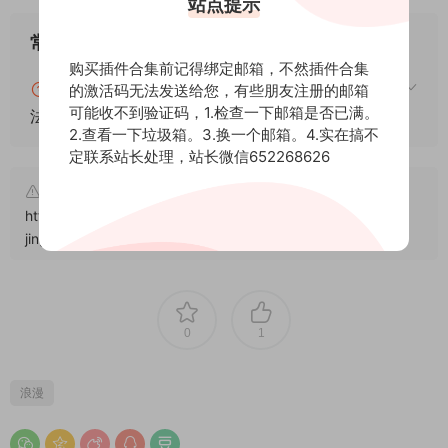
站点提示
常见问题
购买插件合集前记得绑定邮箱，不然插件合集
blender怎么安装插件？blender插件安装通用方
的激活码无法发送给您，有些朋友注册的邮箱
可能收不到验证码，1.检查一下邮箱是否已满。
法！
2.查看一下垃圾箱。3.换一个邮箱。4.实在搞不
定联系站长处理，站长微信652268626
文章来自后期屋，原文链接：
https://lanfucai.com/sc/beijingyinyue/qing-xu-chang-
jing/15886
，转载请注明出处。后期屋提供AE模板代改服务
0
1
浪漫