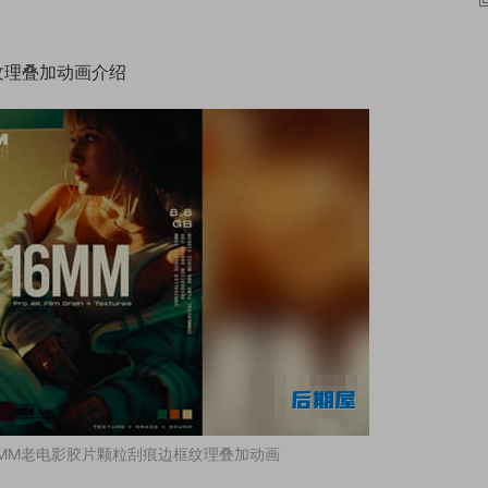
纹理叠加动画介绍
6MM老电影胶片颗粒刮痕边框纹理叠加动画