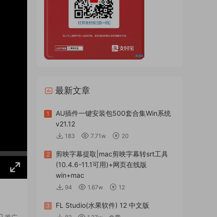
最新文章
AU插件一键安装包500套合集Win系统
1
v21.12
183
7.71w
20
剪映字幕提取|mac剪映字幕转srt工具
2
(10.4.6-11.1可用)+网页在线版
win+mac
94
1.67w
12
FL Studio(水果软件) 12 中文版
3
推广