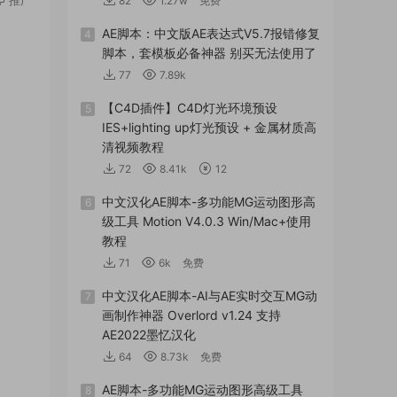
82
1.27w
免费
AE脚本：中文版AE表达式V5.7报错修复
4
脚本，套模板必备神器 别买无法使用了
77
7.89k
【C4D插件】C4D灯光环境预设
5
IES+lighting up灯光预设 + 金属材质高
清视频教程
72
8.41k
12
中文汉化AE脚本-多功能MG运动图形高
6
级工具 Motion V4.0.3 Win/Mac+使用
教程
71
6k
免费
中文汉化AE脚本-AI与AE实时交互MG动
7
画制作神器 Overlord v1.24 支持
AE2022墨忆汉化
64
8.73k
免费
AE脚本-多功能MG运动图形高级工具
8