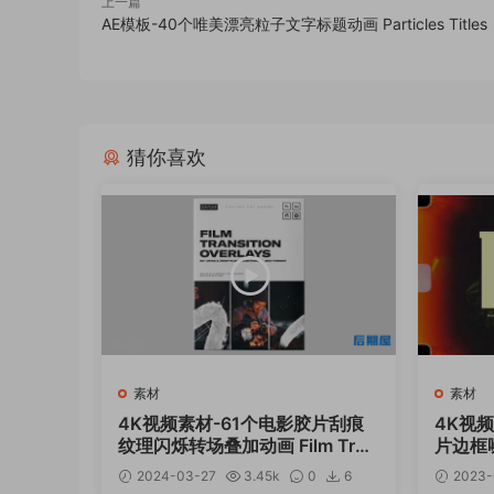
上一篇
AE模板-40个唯美漂亮粒子文字标题动画 Particles Titles
猜你喜欢
素材
素材
4K视频素材-61个电影胶片刮痕
4K视
纹理闪烁转场叠加动画 Film Tran
片边框
sition Overlays
加
2024-03-27
3.45k
0
6
2023-