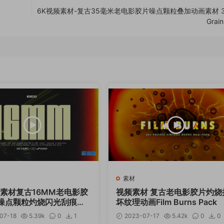
6K视频素材-复古35毫米老电影胶片噪点颗粒叠加动画素材 3
Grai
素材
频素材复古16MM老电影胶
视频素材 复古老电影胶片灼烧
噪点颗粒灼烧闪光刮痕叠
坏纹理动画Film Burns Pack
07-18
5.39k
0
1
2023-07-17
5.42k
0
0