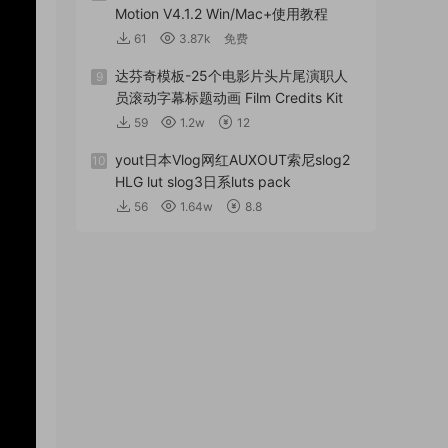
Motion V4.1.2 Win/Mac+使用教程
61
3.87k
免费
达芬奇模板-25个电影片头片尾演职人
9
员滚动字幕标题动画 Film Credits Kit
59
1.2w
12
yout日本Vlog网红AUXOUT索尼slog2
10
HLG lut slog3日系luts pack
56
1.64w
8.8