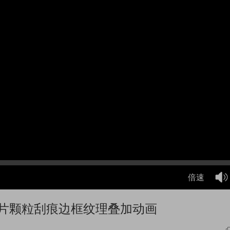
倍速
胶片颗粒刮痕边框纹理叠加动画