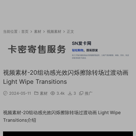
当前位置：
首页
素材
视频素材
正文
视频素材-20组动感光效闪烁擦除转场过渡动画
Light Wipe Transitions
2024-05-11
素材
3.4k
3
推广
视频素材-20组动感光效闪烁擦除转场过渡动画 Light Wipe
Transitions介绍