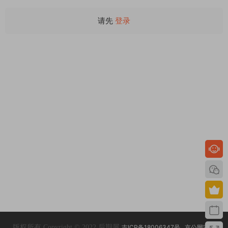
请先
登录
版权所有 Copyright © 2022 后期屋
吉ICP备18006347号
京公网安备