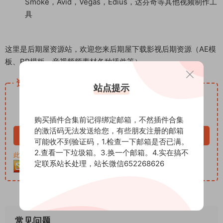
Smoke，Avid，Vegas，Edius，达芬奇等其他视频制作工
具
这里是后期屋资源站，欢迎您来后期屋下载影视后期资源（AE模
板、PR模板、音视频频素材各种插件等）
资源下载
站点提示
12
下载价格
积分
VIP免费
购买插件合集前记得绑定邮箱，不然插件合集
的激活码无法发送给您，有些朋友注册的邮箱
立即购买
可能收不到验证码，1.检查一下邮箱是否已满。
2.查看一下垃圾箱。3.换一个邮箱。4.实在搞不
此资源购买后30天内可下载。客服QQ：652268626
定联系站长处理，站长微信652268626
常见问题