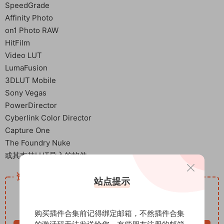
SpeedGrade
Affinity Photo
on1 Photo RAW
HitFilm
Video LUT
LumaFusion
3DLUT Mobile
Sony Vegas
PowerDirector
Cyberlink Color Director
Capture One
The Foundry Nuke
或其支持LUT导入的软件
资源下载
站点提示
12
下载价格
积分
VIP免费
购买插件合集前记得绑定邮箱，不然插件合集