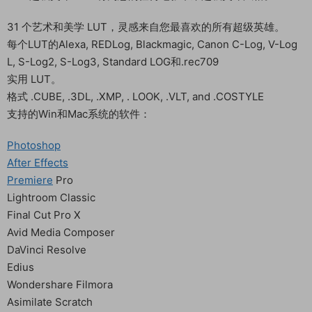
31 个艺术和美学 LUT，灵感来自您最喜欢的所有超级英雄。
每个LUT的Alexa, REDLog, Blackmagic, Canon C-Log, V-Log
L, S-Log2, S-Log3, Standard LOG和.rec709
实用 LUT。
格式 .CUBE, .3DL, .XMP, . LOOK, .VLT, and .COSTYLE
支持的Win和Mac系统的软件：
Photoshop
After Effects
Premiere
Pro
Lightroom Classic
Final Cut Pro X
Avid Media Composer
DaVinci Resolve
Edius
Wondershare Filmora
Asimilate Scratch