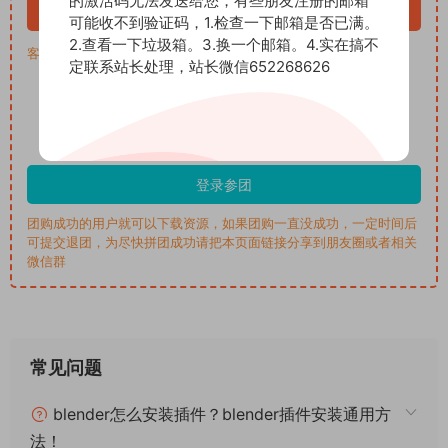
的激活码无法发送给您，有些朋友注册的邮箱
立即购买
可能收不到验证码，1.检查一下邮箱是否已满。
2.查看一下垃圾箱。3.换一个邮箱。4.实在搞不
客服QQ：652268626
定联系站长处理，站长微信652268626
3
拼团价格
积分
已完成0% (共需3人，还需3人)
登录参团
团购成功的用户就可以下载资源，如果团购一直没成功，一定时间后
可提交退团，为尽快拼团成功请把本页面链接分享到朋友圈或者相关
微信群
常见问题
blender怎么安装插件？blender插件安装通用方
法！