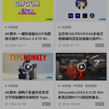
AE资源
AE资源
AE脚本-一键快速输出GIF动图
达芬奇/AE/PR/VEGAS多格式
格式插件 GifGun 2.0.15 Win/
视频编码渲染加速输出插件Vo
Mac
ukoder Pro V2.0.5 Win中文
2025-02-11
12
2025-01-17
12
版
AE资源
AE资源
·
PR资源
·
其他资源
·
达
芬奇资源
AE脚本-倒鸭子客服抖音常用
Silhouette 2024.0.0 CE Win
文字排版翻转动画制作 TypeM
影视后期ROTO跟踪抠像合成
onkey v1.26+使用教程
软件AE/PR/达芬奇/VEGAS/O
2024-12-20
12
2024-06-06
12
FX插件