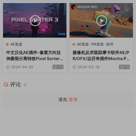
AE资源
AE资源
·
PR资源
·
软件
中文汉化AE插件-像素方向拉
摄像机反求跟踪摩卡软件AE/P
伸撕裂分离特效Pixel Sorter
R/OFX/达芬奇插件Mocha Pr
3.0.0 Win+使用教程
o 2023 v11.0.1 Win
2024-04-25
12
2024-03-16
15
评论
0
请先
登录