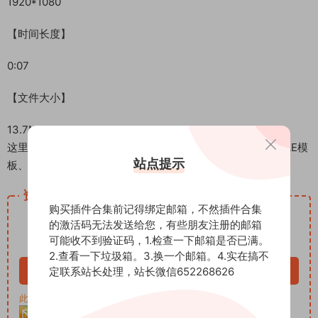
1920*1080
【时间长度】
0:07
【文件大小】
13.7M
这里是后期屋资源站，欢迎您来后期屋下载影视后期资源（AE模
站点提示
板、PR模板、音视频频素材各种插件等）
资源下载
购买插件合集前记得绑定邮箱，不然插件合集
12.99
下载价格
积分
的激活码无法发送给您，有些朋友注册的邮箱
可能收不到验证码，1.检查一下邮箱是否已满。
VIP免费
2.查看一下垃圾箱。3.换一个邮箱。4.实在搞不
立即购买
定联系站长处理，站长微信652268626
此资源购买后30天内可下载。客服QQ：652268626