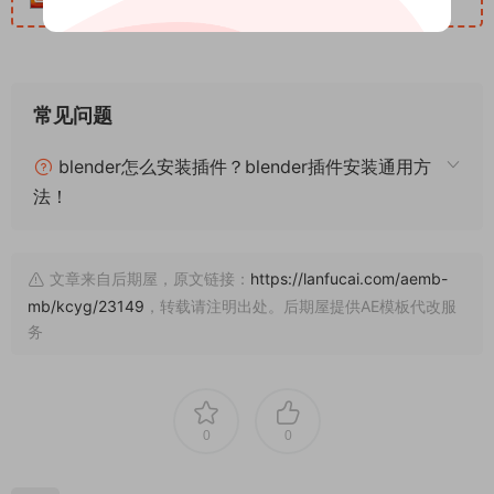
常见问题
blender怎么安装插件？blender插件安装通用方
法！
文章来自后期屋，原文链接：
https://lanfucai.com/aemb-
mb/kcyg/23149
，转载请注明出处。后期屋提供AE模板代改服
务
0
0