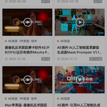
2025-02-08
12
2024-03-16
15
AE资源
·
PR资源
·
软件
AE资源
摄像机反求跟踪摩卡软件AE/P
AE插件 AI人工智能遮罩蒙版
R/OFX/达芬奇插件Mocha Pr
生成器Mask Prompter V1.11.
o 2023 v10.0.5 Win
5 Win+使用教程
2023-12-25
15
2023-11-17
13.99
AE资源
·
PR资源
·
软件
AE资源
Mac苹果版-摄像机反求跟踪
AE插件-引用AI人工智能生成