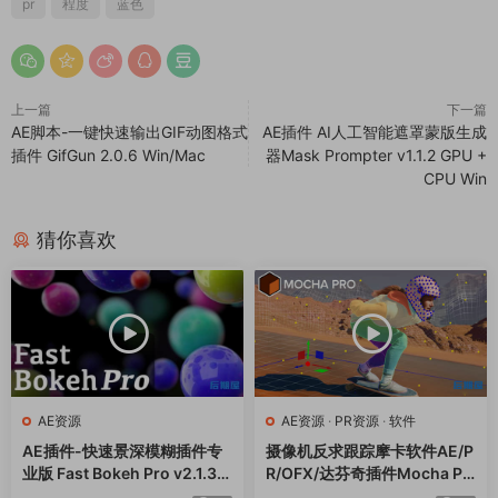
pr
程度
蓝色
上一篇
下一篇
AE脚本-一键快速输出GIF动图格式
AE插件 AI人工智能遮罩蒙版生成
插件 GifGun 2.0.6 Win/Mac
器Mask Prompter v1.1.2 GPU +
CPU Win
猜你喜欢
AE资源
AE资源
·
PR资源
·
软件
AE插件-快速景深模糊插件专
摄像机反求跟踪摩卡软件AE/P
业版 Fast Bokeh Pro v2.1.3
R/OFX/达芬奇插件Mocha Pr
Win
o 2023 v11.0.1 Win