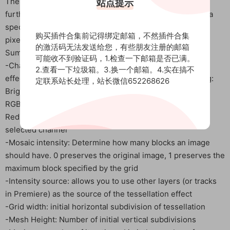
The mosaic plugin can divide the image into grids and
站点提示
further subdivide squares (or rectangles) until reaching a
specified level of detail. This makes the image appear
购买插件合集前记得绑定邮箱，不然插件合集
pixelated, but it can retain important image details.
的激活码无法发送给您，有些朋友注册的邮箱
Summary of available parameters for plugins:
可能收不到验证码，1.检查一下邮箱是否已满。
-Channels allow you to specify which color channels the
2.查看一下垃圾箱。3.换一个邮箱。4.实在搞不
effect should be applied to. It can be one of the following:
定联系站长处理，站长微信652268626
Brightness – Synchronize use of all color channels
RGB – Use color channels separately
Red, green, blue, and alpha effects apply only to the
selected channel
-Mosaic intensity: Determine how many blocks an image
should have. 0 preserves the original image, 1 preserves the
maximum block specified by the grid
-Intensity source: allows you to use other layers (or tracks
in Premiere) as the source of the tessellation effect
-Grid width: initial horizontal subdivision of tessellation
-Mesh Height: Number of initial vertical subdivisions