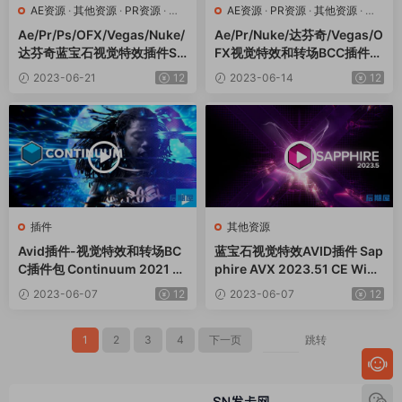
AE资源
·
其他资源
·
PR资源
·
达
AE资源
·
PR资源
·
其他资源
·
达
芬奇资源
芬奇资源
Ae/Pr/Ps/OFX/Vegas/Nuke/
Ae/Pr/Nuke/达芬奇/Vegas/O
达芬奇蓝宝石视觉特效插件Sa
FX视觉特效和转场BCC插件C
pphire 2023.51 CE Win一键
ontinuum 2023 v16.5.0 Win
2023-06-21
12
2023-06-14
12
安装版
插件
其他资源
Avid插件-视觉特效和转场BC
蓝宝石视觉特效AVID插件 Sap
C插件包 Continuum 2021 v1
phire AVX 2023.51 CE Win
4.0.3 Win破解版
一键安装版
2023-06-07
12
2023-06-07
12
1
2
3
4
下一页
跳转