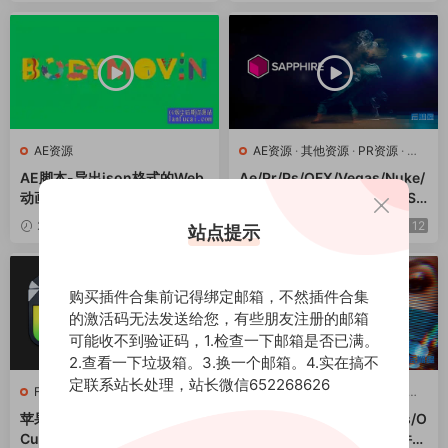
AE资源
AE资源
·
其他资源
·
PR资源
·
达
芬奇资源
AE脚本-导出json格式的Web
Ae/Pr/Ps/OFX/Vegas/Nuke/
动画工具 Bodymovin v5.12.1
达芬奇蓝宝石视觉特效插件Sa
Win/Mac
pphire 2023.53 Win
2023-11-07
12
2023-11-03
12
站点提示
购买插件合集前记得绑定邮箱，不然插件合集
的激活码无法发送给您，有些朋友注册的邮箱
可能收不到验证码，1.检查一下邮箱是否已满。
2.查看一下垃圾箱。3.换一个邮箱。4.实在搞不
定联系站长处理，站长微信652268626
FCPX资源
AE资源
·
PR资源
·
其他资源
·
达
芬奇资源
苹果视频剪辑FCPX软件 Final
Ae/Pr/Nuke/达芬奇/Vegas/O
Cut Pro 10.6.10 Mac英/中文
FX视觉特效和转场BCC插件C