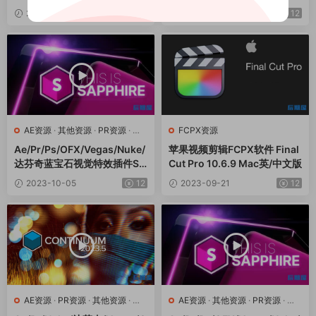
版
ontinuum 2023 v16.5.3 Win
2023-10-08
12
2023-10-05
12
AE资源
·
其他资源
·
PR资源
·
达
FCPX资源
芬奇资源
Ae/Pr/Ps/OFX/Vegas/Nuke/
苹果视频剪辑FCPX软件 Final
达芬奇蓝宝石视觉特效插件Sa
Cut Pro 10.6.9 Mac英/中文版
pphire 2023.53 Win
2023-10-05
12
2023-09-21
12
AE资源
·
PR资源
·
其他资源
·
达
AE资源
·
其他资源
·
PR资源
·
达
芬奇资源
芬奇资源