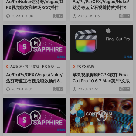
Ae/Pr/Nuke/达芬奇/Vegas/O
Ae/Pr/Ps/OFX/Vegas/Nuke/
FX视觉特效和转场BCC插件C
达芬奇蓝宝石视觉特效插件Sa
ontinuum 2023 v16.5.2 Win
pphire 2023.52 CE Win
2023-09-06
12
2023-09-06
12
AE资源
·
其他资源
·
PR资源
·
达
FCPX资源
芬奇资源
Ae/Pr/Ps/OFX/Vegas/Nuke/
苹果视频剪辑FCPX软件 Final
达芬奇蓝宝石视觉特效插件Sa
Cut Pro 10.6.7 Mac英/中文版
pphire 2023.52 Win
2023-08-31
12
2023-07-21
12