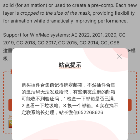
solid (for animation) or used to create a pre-comp. Each new
layer is
cropped to the size of the mask
, providing flexibility
for animation while dramatically improving performance.
Support for Win/Mac systems: AE 2022, 2021, 2020, CC
2019, CC 2018, CC 2017, CC 2015, CC 2014, CC, CS6
这里是后期屋资源站，欢迎您来后期屋下载影视后期资源（AE模
板、PR模板、音视频频素材各种插件等）
站点提示
资源下载
12.99
下载价格
积分
购买插件合集前记得绑定邮箱，不然插件合集
的激活码无法发送给您，有些朋友注册的邮箱
VIP免费
可能收不到验证码，1.检查一下邮箱是否已满。
立即购买
2.查看一下垃圾箱。3.换一个邮箱。4.实在搞不
定联系站长处理，站长微信652268626
此资源购买后30天内可下载。客服QQ：652268626