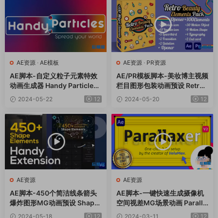
AE资源
·
AE模板
AE资源
·
PR资源
AE脚本-自定义粒子元素特效
AE/PR模板脚本-美妆博主视频
动画生成器 Handy Particles
栏目图形包装动画预设 Retro
V1.0.9+使用教程
Beauty Elements Pack
2024-05-22
12
2024-05-20
12
AE资源
AE资源
AE脚本-450个简洁线条箭头
AE脚本-一键快速生成摄像机
爆炸图形MG动画预设 Shape
空间视差MG场景动画 Paralla
Elements Pack
xer v3.0+使用教程
2024-05-18
12
2024-03-11
12