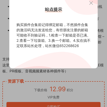
线应用为表达式。Flow 会将曲线应用到每对密钥。
Use for Ease Out/In & Out/In：切换定义是否要使用曲线
站点提示
来缓入关键帧、缓出关键帧，或两者兼而有之。
导入/导出库：提供了一种与团队共享动画曲线的简单方
法。查看下面可供下载的其他动画曲线包。
购买插件合集前记得绑定邮箱，不然插件合集
的激活码无法发送给您，有些朋友注册的邮箱
响应式布局：使其宽、窄、垂直或水平 – Flow 的界面将根
可能收不到验证码，1.检查一下邮箱是否已满。
据任何给定情况进行调整。不想看到图表并且只有图书馆 –
2.查看一下垃圾箱。3.换一个邮箱。4.实在搞不
我们已经为您提供了保障。只需滑动分隔线以隐藏图形即
定联系站长处理，站长微信652268626
可。
支持Win/Mac系统：AE 2023, 2022, 2021, 2020
这里是后期屋资源站，欢迎您来后期屋下载影视后期资源（AE模
板、PR模板、音视频频素材各种插件等）
资源下载
12.99
下载价格
积分
VIP免费
立即购买