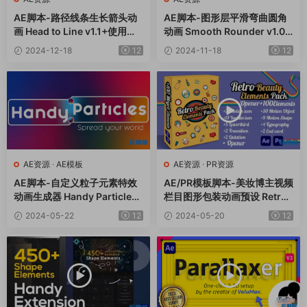
AE脚本-路径线条生长箭头动
AE脚本-图形层平滑弯曲圆角
画 Head to Line v1.1+使用教
动画 Smooth Rounder v1.07
程
+使用教程
2024-12-18
12
2024-11-18
12
AE资源
·
AE模板
AE资源
·
PR资源
AE脚本-自定义粒子元素特效
AE/PR模板脚本-美妆博主视频
动画生成器 Handy Particles
栏目图形包装动画预设 Retro
V1.0.9+使用教程
Beauty Elements Pack
2024-05-22
12
2024-05-20
12