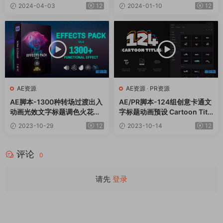
Presets V2
Transitions & Titles
2024-04-03
12
2024-01-10
12
AE资源
AE资源
·
PR资源
AE脚本-1300种转场过渡出入
AE/PR脚本-124组创意卡通文
动画光效文字标题调色火花雨
字标题动画预设 Cartoon Titl
雪特效预设包Effects Pack V
es
2023-10-29
12
2023-10-14
12
2
评论
0
请先
登录