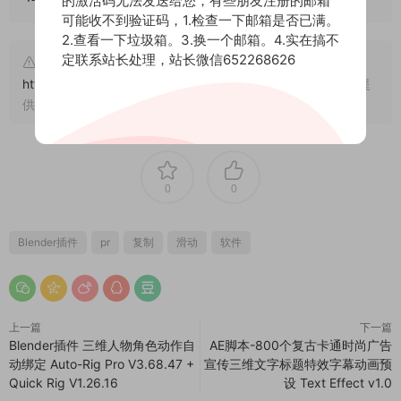
的激活码无法发送给您，有些朋友注册的邮箱
可能收不到验证码，1.检查一下邮箱是否已满。
2.查看一下垃圾箱。3.换一个邮箱。4.实在搞不
定联系站长处理，站长微信652268626
文章来自后期屋，原文链接：
https://lanfucai.com/blcj/25206
，转载请注明出处。后期屋提
供AE模板代改服务
0
0
Blender插件
pr
复制
滑动
软件
上一篇
下一篇
Blender插件 三维人物角色动作自
AE脚本-800个复古卡通时尚广告
动绑定 Auto-Rig Pro V3.68.47 +
宣传三维文字标题特效字幕动画预
Quick Rig V1.26.16
设 Text Effect v1.0