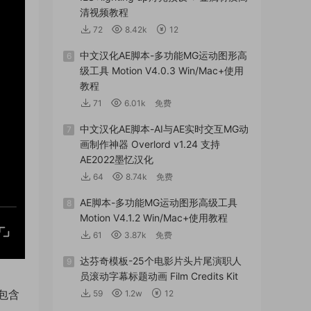
清视频教程
72
8.42k
12
中文汉化AE脚本-多功能MG运动图形高
6
级工具 Motion V4.0.3 Win/Mac+使用
教程
71
6.01k
免费
中文汉化AE脚本-AI与AE实时交互MG动
7
画制作神器 Overlord v1.24 支持
AE2022墨忆汉化
64
8.74k
免费
AE脚本-多功能MG运动图形高级工具
8
Motion V4.1.2 Win/Mac+使用教程
61
3.87k
免费
达芬奇模板-25个电影片头片尾演职人
9
员滚动字幕标题动画 Film Credits Kit
，包含
59
1.2w
12