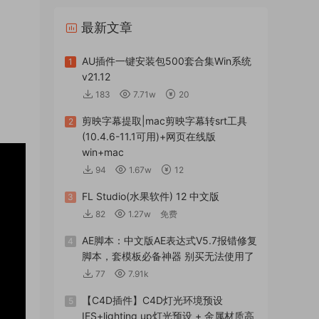
最新文章
AU插件一键安装包500套合集Win系统
1
v21.12
183
7.71w
20
剪映字幕提取|mac剪映字幕转srt工具
2
(10.4.6-11.1可用)+网页在线版
win+mac
94
1.67w
12
FL Studio(水果软件) 12 中文版
3
82
1.27w
免费
AE脚本：中文版AE表达式V5.7报错修复
4
脚本，套模板必备神器 别买无法使用了
77
7.91k
【C4D插件】C4D灯光环境预设
5
IES+lighting up灯光预设 + 金属材质高