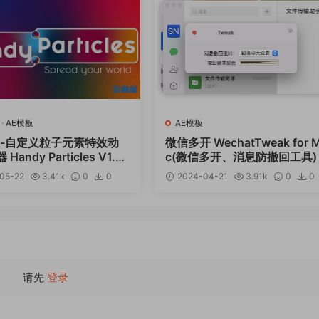
·
AE模板
AE模板
本-自定义粒子元素特效动
微信多开 WechatTweak for 
andy Particles V1.0.
c(微信多开、消息防撤回工具) 
用教程
3.8.7(28245)中文集成版
05-22
3.41k
0
0
2024-04-21
3.91k
0
0
12
请先
登录