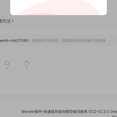
通用方法！
m/aemb-mb/27090
，转载请注明出处。后期屋提供AE模板代改服务
0
0
Blender插件-快速破坏损伤模型做旧效果 OCD V2.3.0 One C
Da