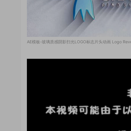
AE模板-玻璃质感阴影扫光LOGO标志片头动画 Logo Rev