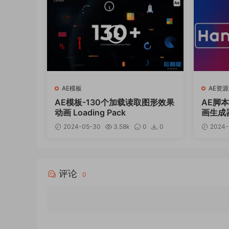
AE模板
AE资源
AE模板-130个加载读取图形效果
AE脚
动画 Loading Pack
画生成器 H
9+使
2024-05-30
3.58k
0
0
2024-
12
评论
0