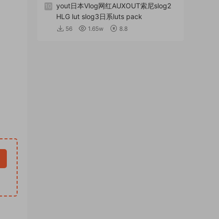
yout日本Vlog网红AUXOUT索尼slog2
10
HLG lut slog3日系luts pack
56
1.65w
8.8