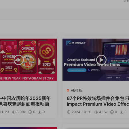
AE模板
-中国农历蛇年2025新年
87个PR特效转场插件合集包 Fi
色喜庆竖屏封面海报动画
Impact Premium Video Effec
V25.0.6 CE Win
11-23
3.09k
0
0
2024-10-31
4.16k
0
0
12