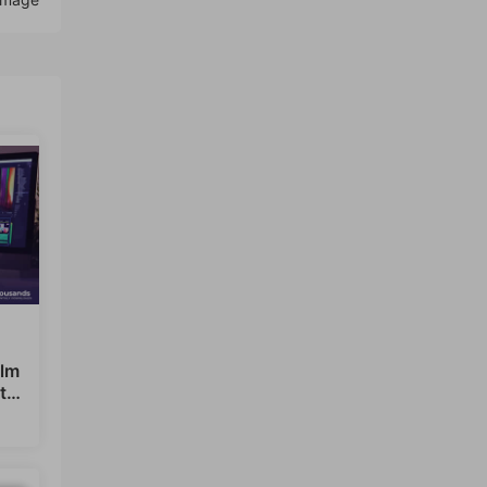
lm
ts
12