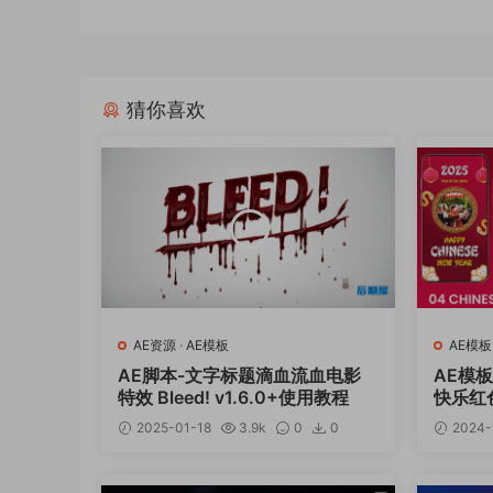
猜你喜欢
AE资源
·
AE模板
AE模板
AE脚本-文字标题滴血流血电影
AE模板
特效 Bleed! v1.6.0+使用教程
快乐红
2025-01-18
3.9k
0
0
2024-
12