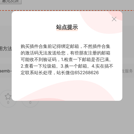
站点提示
购买插件合集前记得绑定邮箱，不然插件合集
通用方法！
的激活码无法发送给您，有些朋友注册的邮箱
可能收不到验证码，1.检查一下邮箱是否已满。
2.查看一下垃圾箱。3.换一个邮箱。4.实在搞不
om/aemb-mb/btwz/24999
，转载请注明出处。后期屋提供AE模板代改服务
定联系站长处理，站长微信652268626
0
0