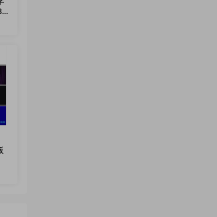
字
.1.
.99
版
.99