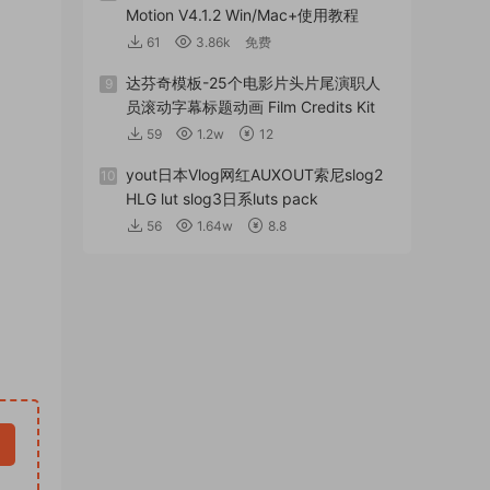
Motion V4.1.2 Win/Mac+使用教程
61
3.86k
免费
达芬奇模板-25个电影片头片尾演职人
9
员滚动字幕标题动画 Film Credits Kit
59
1.2w
12
yout日本Vlog网红AUXOUT索尼slog2
10
HLG lut slog3日系luts pack
56
1.64w
8.8