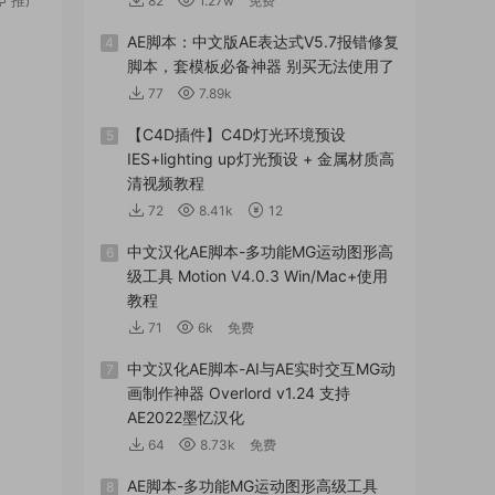
82
1.27w
免费
AE脚本：中文版AE表达式V5.7报错修复
4
脚本，套模板必备神器 别买无法使用了
77
7.89k
【C4D插件】C4D灯光环境预设
5
IES+lighting up灯光预设 + 金属材质高
清视频教程
72
8.41k
12
中文汉化AE脚本-多功能MG运动图形高
6
级工具 Motion V4.0.3 Win/Mac+使用
教程
71
6k
免费
中文汉化AE脚本-AI与AE实时交互MG动
7
画制作神器 Overlord v1.24 支持
AE2022墨忆汉化
64
8.73k
免费
AE脚本-多功能MG运动图形高级工具
8