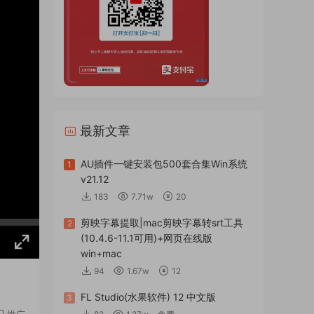
最新文章
AU插件一键安装包500套合集Win系统
1
v21.12
183
7.71w
20
剪映字幕提取|mac剪映字幕转srt工具
2
(10.4.6-11.1可用)+网页在线版
win+mac
94
1.67w
12
FL Studio(水果软件) 12 中文版
3
推广