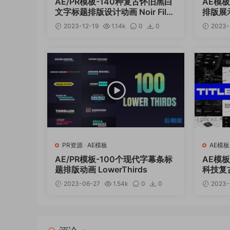
AE/PR模板-140种复古怀旧黑白
AE模
文字标题排版设计动画 Noir Film
排版展
Titles
2023-12-19
1.14k
0
0
2023-
12
PR资源
·
AE模板
AE模板
AE/PR模板-100个现代字幕条标
AE模
题排版动画 LowerThirds
科技复
20 in 1
2023-06-27
1.54k
0
0
2023-
12.99