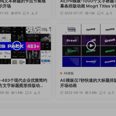
板纯文本标题的卡点节奏感
AE/PR模板-1000个文字标题
示开场
幕条排版动画 Mogrt Titles V8
2
11-03
879
0
0
2023-07-27
1.6k
0
0
12
12
AE模板
板-483个现代企业优雅简约
AE模板仅7秒快速的大标题排
古文字标题图形排版动画
开场动画
06-26
1.48k
0
0
2023-06-16
2.58k
0
0
12.99
12