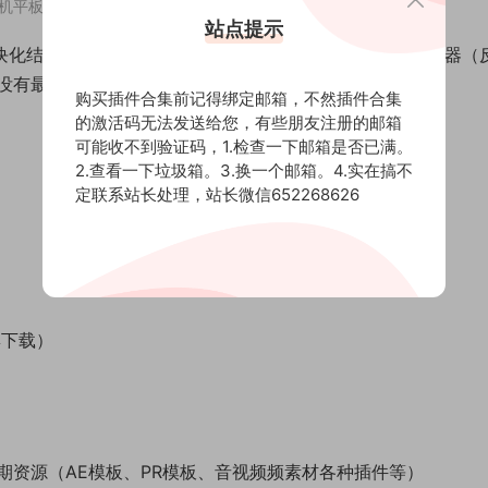
板界面展示宣传动画 Device Mockup Kit
站点提示
模块化结构，快速、轻松的定制，使用图像或视频，编辑控制器（
没有最终场景）。
购买插件合集前记得绑定邮箱，不然插件合集
的激活码无法发送给您，有些朋友注册的邮箱
可能收不到验证码，1.检查一下邮箱是否已满。
2.查看一下垃圾箱。3.换一个邮箱。4.实在搞不
定联系站长处理，站长微信652268626
集下载）
期资源（AE模板、PR模板、音视频频素材各种插件等）