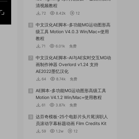
清视频教程
72
8.42k
12
中文汉化AE脚本-多功能MG运动图形高
6
级工具 Motion V4.0.3 Win/Mac+使用
教程
71
6.01k
免费
中文汉化AE脚本-AI与AE实时交互MG动
7
画制作神器 Overlord v1.24 支持
AE2022墨忆汉化
64
8.74k
免费
AE脚本-多功能MG运动图形高级工具
8
Motion V4.1.2 Win/Mac+使用教程
61
3.87k
免费
达芬奇模板-25个电影片头片尾演职人
9
员滚动字幕标题动画 Film Credits Kit
59
1.2w
12