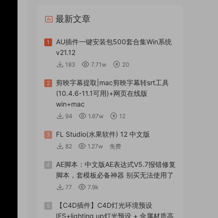
最新文章
AU插件一键安装包500套合集Win系统
1
v21.12
183
7.71w
20
剪映字幕提取|mac剪映字幕转srt工具
2
(10.4.6-11.1可用)+网页在线版
win+mac
94
1.67w
12
FL Studio(水果软件) 12 中文版
3
82
1.27w
免费
AE脚本：中文版AE表达式V5.7报错修复
4
脚本，套模板必备神器 别买无法使用了
77
7.9k
【C4D插件】C4D灯光环境预设
5
IES+lighting up灯光预设 + 金属材质高