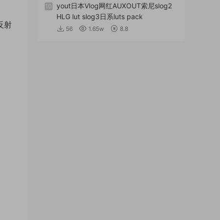
yout日本Vlog网红AUXOUT索尼slog2
10
HLG lut slog3日系luts pack
反射
56
1.65w
8.8