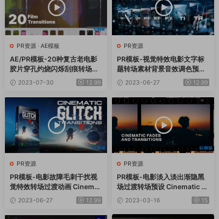
PR资源
·
AE模板
PR资源
AE/PR模板-20种复古老电影
PR模板-视觉特效电影文字标
胶片穿孔灼烧闪烁刮痕转场预
题转场素材背景音效调色预设
设 Film Transition Pack
FX Presets V12
2023-07-30
12.99
2023-06-27
12.99
PR资源
PR资源
PR模板-电影故障毛刺干扰视
PR模板-电影淡入淡出渐隐黑
觉特效转场过渡动画 Cinemat
场过渡转场预设 Cinematic Fa
ic Glitch Transitions Pack V
des And Transitions
2023-06-27
12.99
2023-03-16
15
2