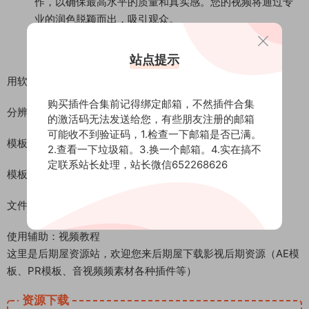
作，以确保最高水平的质量和真实感。您的视频将通过专
业的润色脱颖而出，吸引观众。
站点提示
用软件：Premiere Pro 2018 或更高版本
购买插件合集前记得绑定邮箱，不然插件合集
分辨率：3840*2160 4K、1920*1080、1080×1920)
的激活码无法发送给您，有些朋友注册的邮箱
可能收不到验证码，1.检查一下邮箱是否已满。
模板格式：.prproj
2.查看一下垃圾箱。3.换一个邮箱。4.实在搞不
定联系站长处理，站长微信652268626
模板音乐：无音乐（更多AE模板精选参考音乐合集下载）
文件大小：262M
使用辅助：视频教程
这里是后期屋资源站，欢迎您来后期屋下载影视后期资源（AE模
板、PR模板、音视频频素材各种插件等）
资源下载