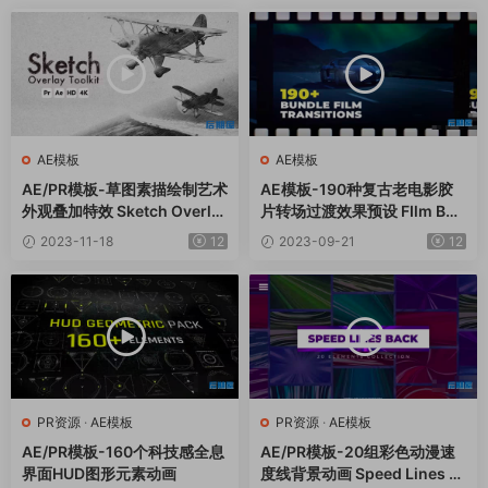
AE模板
AE模板
AE/PR模板-草图素描绘制艺术
AE模板-190种复古老电影胶
外观叠加特效 Sketch Overla
片转场过渡效果预设 FIlm Bun
y Toolkit
dle Transitions
2023-11-18
12
2023-09-21
12
PR资源
·
AE模板
PR资源
·
AE模板
AE/PR模板-160个科技感全息
AE/PR模板-20组彩色动漫速
界面HUD图形元素动画
度线背景动画 Speed Lines B