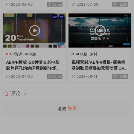
ackgrounds
2023-08-03
12.99
2023-07-30
12.99
PR资源
·
AE模板
AE模板
·
素材
AE/PR模板-20种复古老电影
视频素材/AE/PR模板-摄像机
胶片穿孔灼烧闪烁刮痕转场预
录制取景框叠加元素动画 Ove
设 Film Transition Pack
rlays Camera Viewfinder
2023-07-30
12.99
2023-06-11
13.99
评论
0
请先
登录