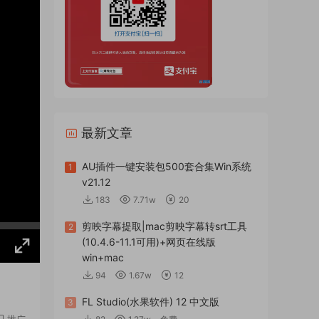
最新文章
AU插件一键安装包500套合集Win系统
1
v21.12
183
7.71w
20
剪映字幕提取|mac剪映字幕转srt工具
2
(10.4.6-11.1可用)+网页在线版
win+mac
94
1.67w
12
FL Studio(水果软件) 12 中文版
3
推广