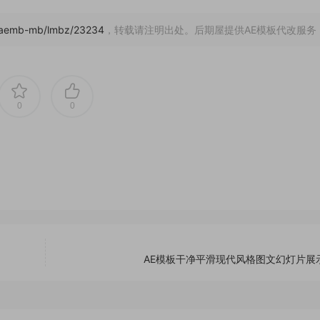
m/aemb-mb/lmbz/23234
，转载请注明出处。后期屋提供AE模板代改服务
0
0
AE模板干净平滑现代风格图文幻灯片展