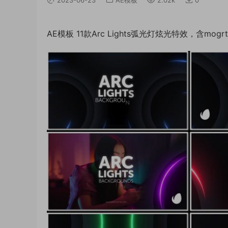
AE模板 11款Arc Lights弧光灯炫光特效，含mog