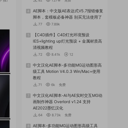
82
1.27w
免费
AE脚本：中文版AE表达式V5.7报错修复
4
脚本，套模板必备神器 别买无法使用了
77
7.89k
【C4D插件】C4D灯光环境预设
5
IES+lighting up灯光预设 + 金属材质高
清视频教程
72
8.41k
12
中文汉化AE脚本-多功能MG运动图形高
6
级工具 Motion V4.0.3 Win/Mac+使用
教程
71
6k
免费
中文汉化AE脚本-AI与AE实时交互MG动
7
画制作神器 Overlord v1.24 支持
AE2022墨忆汉化
64
8.73k
免费
AE脚本-多功能MG运动图形高级工具
8