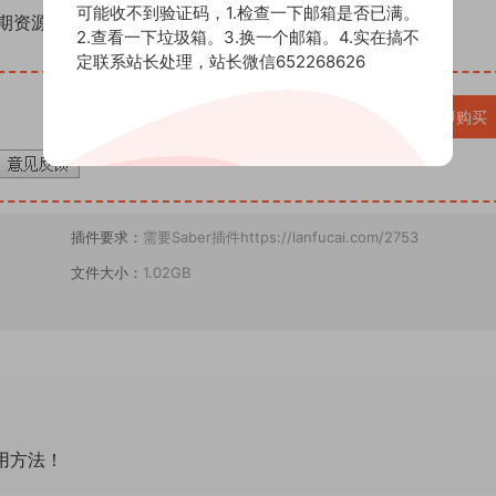
可能收不到验证码，1.检查一下邮箱是否已满。
期资源（AE模板、PR模板、音视频频素材各种插件等）
2.查看一下垃圾箱。3.换一个邮箱。4.实在搞不
定联系站长处理，站长微信652268626
VIP免费
立即购买
插件要求：
需要Saber插件https://lanfucai.com/2753
文件大小：
1.02GB
通用方法！