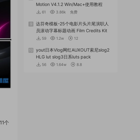
Motion V4.1.2 Win/Mac+使用教程
61
3.86k
免费
达芬奇模板-25个电影片头片尾演职人
9
员滚动字幕标题动画 Film Credits Kit
59
1.2w
12
yout日本Vlog网红AUXOUT索尼slog2
10
HLG lut slog3日系luts pack
56
1.64w
8.8
11个