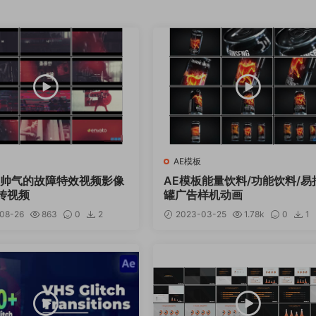
AE模板
板帅气的故障特效视频影像
AE模板能量饮料/功能饮料/易
传视频
罐广告样机动画
08-26
863
0
2
2023-03-25
1.78k
0
1
12