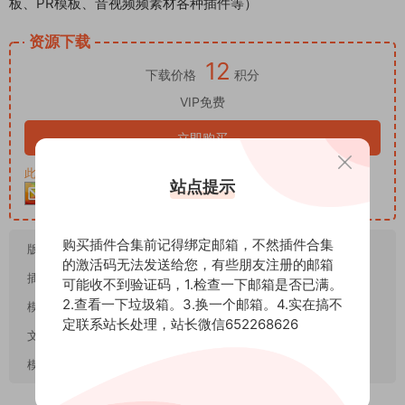
板、PR模板、音视频频素材各种插件等）
资源下载
12
下载价格
积分
VIP免费
立即购买
此资源购买后30天内可下载。客服QQ：652268626
站点提示
购买插件合集前记得绑定邮箱，不然插件合集
版本要求：
CC2020
的激活码无法发送给您，有些朋友注册的邮箱
插件要求：
不需要任何第三方插件
可能收不到验证码，1.检查一下邮箱是否已满。
2.查看一下垃圾箱。3.换一个邮箱。4.实在搞不
模板尺寸：
1920*1080
定联系站长处理，站长微信652268626
文件大小：
MB
模板格式：
.aep