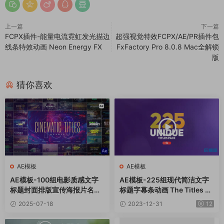
上一篇
下一篇
FCPX插件-能量电流霓虹发光描边
超强视觉特效FCPX/AE/PR插件包
线条特效动画 Neon Energy FX
FxFactory Pro 8.0.8 Mac全解锁
版
猜你喜欢
AE模板
AE模板
AE模板-100组电影质感文字
AE模板-225组现代简洁文字
标题封面排版宣传海报片名动
标题字幕条动画 The Titles V
画 Cinematic Titles
4
2025-07-18
2023-12-31
12