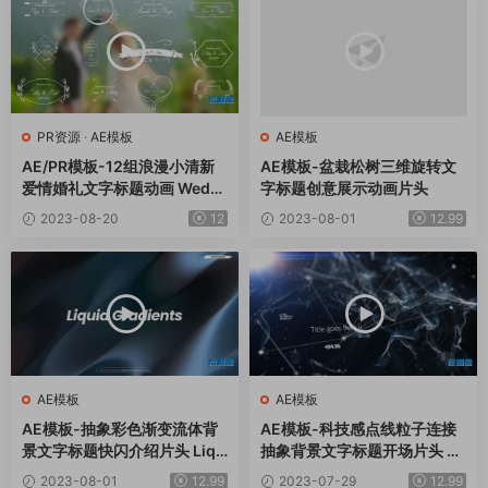
PR资源
·
AE模板
AE模板
AE/PR模板-12组浪漫小清新
AE模板-盆栽松树三维旋转文
爱情婚礼文字标题动画 Weddi
字标题创意展示动画片头
ng Titles
2023-08-20
12
2023-08-01
12.99
AE模板
AE模板
AE模板-抽象彩色渐变流体背
AE模板-科技感点线粒子连接
景文字标题快闪介绍片头 Liqu
抽象背景文字标题开场片头 Sc
id Gradients
ience Opener
2023-08-01
12.99
2023-07-29
12.99